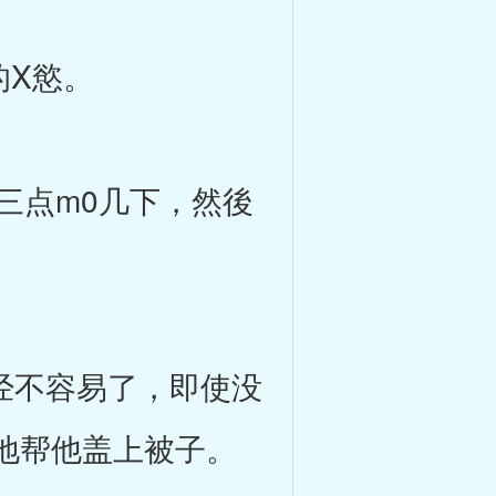
X慾。
三点m0几下，然後
经不容易了，即使没
地帮他盖上被子。