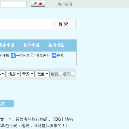
：
用户注册
历史小说
其他小说
临时书架
的搜狐
一键分享
复制网址
更多
翻页
夜间
书签
女！？
,
冒险者的旅行物语
,
【BG】情书
《暮色行光：这光，可能是我撩来的！》