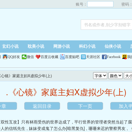
账号：
密码
玄幻小说
耽美小说
网游小说
科幻小说
仙侠小说
网
QQ好友
微信
百度云收藏
百度贴吧
天涯社区
Facebook
我
.《心镜》家庭主妇X虚拟少年(上)
.《心镜》家庭主妇X虚拟少年(上)
一章
返回目录
下一页
加入
【双性互攻】只有林雨受伤的世界达成了
,
平行世界的管理者突然当起了腐
件人的信纸先生
,
妹妹变成鬼了怎么办[暗黑复仇]
,
珊珊来迟的警察男友
,