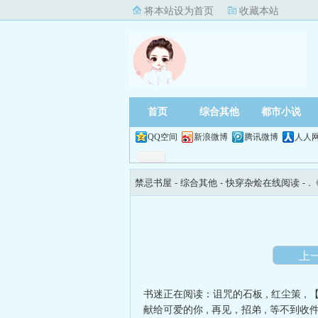
将本站设为首页
收藏本站
首页
综合其他
都市小说
QQ空间
新浪微博
腾讯微博
人人
禁忌书屋
- 综合其他 -
快穿杂烩在线阅读
- 
上
书迷正在阅读：
诅咒的石板
,
红尘策
,
献给可爱的你
,
再见，招弟
,
等不到收