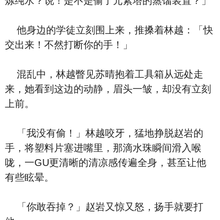
炼纯水？说！是不是偷了元素塔的蒸馏装置？」
他身边的学徒立刻围上来，推搡着林越：「快
交出来！不然打断你的手！」
混乱中，林越瞥见苏晴抱着工具箱从远处走
来，她看到这边的动静，眉头一皱，却没有立刻
上前。
「我没有偷！」林越咬牙，猛地挣脱赵岩的
手，将塑料片塞进嘴里，那滴水珠瞬间滑入喉
咙，一GU更清晰的清凉感传遍全身，甚至让他
有些眩晕。
「你敢吞掉？」赵岩又惊又怒，扬手就要打