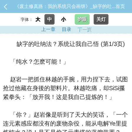
《废土修真路：我的系统只会画饼》_缺字的吐纳法？系统让我自己悟
首页
大
中
小
护眼
关灯
字体：
上一章
目录
下一页
缺字的吐纳法？系统让我自己悟 (第1/3页)
「纯水？怎麽可能！」
赵岩一把抓住林越的手腕，用力捏下去，试图
抢过他藏在身後的塑料片。林越吃痛，却SiSi攥
紧拳头：「放开我！这是我自己提炼的！」
「你？」赵岩像是听到了天大的笑话，「一个
连元素感应都没有的废物杂役，能从电解Ye里提