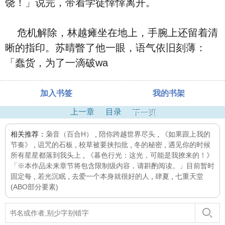
饶！」说完，带着学徒悻悻离开。
危机解除，林越瘫坐在地上，手腕上还留着清
晰的指印。苏晴瞥了他一眼，语气依旧刻薄：
「蠢货，为了一滴破wa
加入书签
我的书架
上一章
目录
下一页
相关推荐：
枭音（百合H）
,
陪你跨越世界尽头
,
《如果跟上我的
节奏》
,
诅咒的石板
,
校草被要挟扣批
,
冬的秘密
,
遇见你的时候
所有星星都落到我头上
,
《暮色行光：这光，可能是我撩来的！》
「※本作品未来章节将包含限制级内容，请斟酌阅读。」目前暂时
固定每
,
若光沉眠
,
去爱一个本身就很好的人
,
肆夏
,
七重天堂
(ABO部分要素)