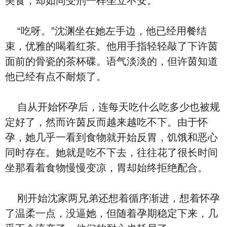
美食，却如同受刑一样坐立不安。
“吃呀。”沈渊坐在她左手边，他已经用餐结
束，优雅的喝着红茶。他用手指轻轻敲了下许茵
面前的骨瓷的茶杯碟。语气淡淡的，但许茵知道
他已经有点不耐烦了。
自从开始怀孕后，连每天吃什么吃多少也被规
定好了，然而许茵反而越来越吃不下。由于怀
孕，她几乎一看到食物就开始反胃，饥饿和恶心
同时存在。她就是吃不下去，往往花了很长时间
坐那看着食物慢慢变凉，胃却始终拒绝配合。
刚开始沈家两兄弟还想着循序渐进，想着怀孕
了温柔一点，没逼她，但随着孕期稳定下来，几