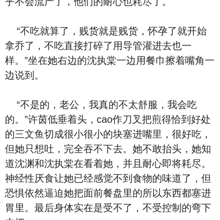
乎不会流产了，他们的耐心也耗尽了。
“不吃就算了，贱货就是贱货，怀孕了就开始
拿乔了，不吃直接打碎了用导管灌进去也一
样。”坐在她右边的沈执棠一边用餐巾擦着嘴角一
边说到。
“不是的，老公，我真的不太舒服，我会吃
的。”许茵低垂着头，cao作刀叉把煎得恰到好处
的三文鱼切成很小很小的块塞进嘴里，很好吃，
但她只想吐，完全吞不下去。她不敢抬头，她知
道沈渊和沈执棠在看着她，并且耐心即将耗尽。
神经性厌食让她已经感觉不到食物的味道了，但
恐惧依然逼迫她把面前餐盘里的所以东西都塞进
胃里。最后身体实在是受不了，不受控制的弯下