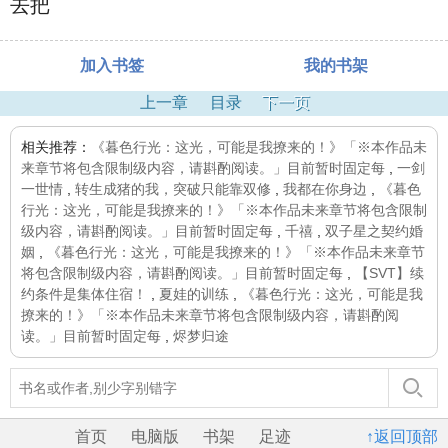
去把
加入书签
我的书架
上一章
目录
下一页
相关推荐：
《暮色行光：这光，可能是我撩来的！》「※本作品未
来章节将包含限制级内容，请斟酌阅读。」目前暂时固定每
,
一剑
一世情
,
转生成猪的我，突破只能靠双修
,
我都在你身边
,
《暮色
行光：这光，可能是我撩来的！》「※本作品未来章节将包含限制
级内容，请斟酌阅读。」目前暂时固定每
,
千禧
,
双子星之契约婚
姻
,
《暮色行光：这光，可能是我撩来的！》「※本作品未来章节
将包含限制级内容，请斟酌阅读。」目前暂时固定每
,
【SVT】续
约条件是集体住宿！
,
夏娃的训练
,
《暮色行光：这光，可能是我
撩来的！》「※本作品未来章节将包含限制级内容，请斟酌阅
读。」目前暂时固定每
,
烬梦归途
首页
电脑版
书架
足迹
↑返回顶部