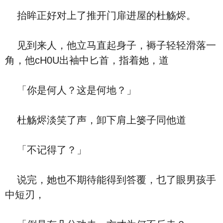
抬眸正好对上了推开门扉进屋的杜觞烬。
见到来人，他立马直起身子，褥子轻轻滑落一
角，他cH0U出袖中匕首，指着她，道
「你是何人？这是何地？」
杜觞烬淡笑了声，卸下肩上篓子同他道
「不记得了？」
说完，她也不期待能得到答覆，乜了眼男孩手
中短刃，