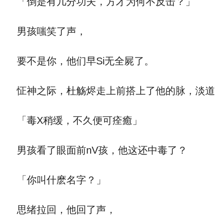
「倒是有几分功夫，方才为何不反击？」
男孩嗤笑了声，
要不是你，他们早Si无全屍了。
怔神之际，杜觞烬走上前搭上了他的脉，淡道
「毒X稍缓，不久便可痊癒」
男孩看了眼面前nV孩，他这还中毒了？
「你叫什麽名字？」
思绪拉回，他回了声，