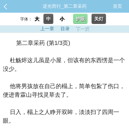
逆光而行_第二章采药
首页
大
中
小
护眼
关灯
字体：
上一章
目录
下一页
第二章采药 (第1/3页)
杜觞烬这儿虽是小屋，但该有的东西愣是一个
没少。
他将男孩放在自己的榻上，简单包紮了伤口，
便进青霖山寻找灵草去了。
日入，榻上之人睁开双眸，淡淡扫了四周一
眼。