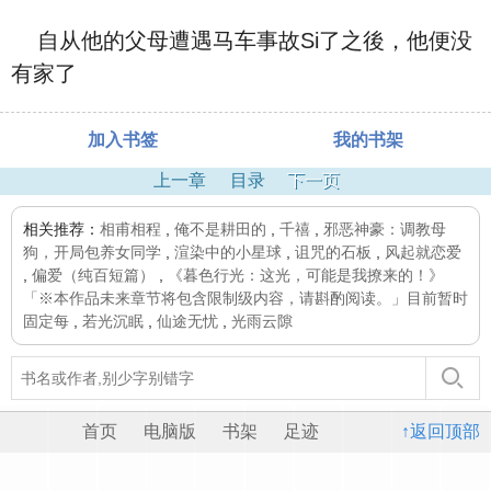
自从他的父母遭遇马车事故Si了之後，他便没
有家了
加入书签
我的书架
上一章
目录
下一页
相关推荐：
相甫相程
,
俺不是耕田的
,
千禧
,
邪恶神豪：调教母
狗，开局包养女同学
,
渲染中的小星球
,
诅咒的石板
,
风起就恋爱
,
偏爱（纯百短篇）
,
《暮色行光：这光，可能是我撩来的！》
「※本作品未来章节将包含限制级内容，请斟酌阅读。」目前暂时
固定每
,
若光沉眠
,
仙途无忧
,
光雨云隙
首页
电脑版
书架
足迹
↑返回顶部