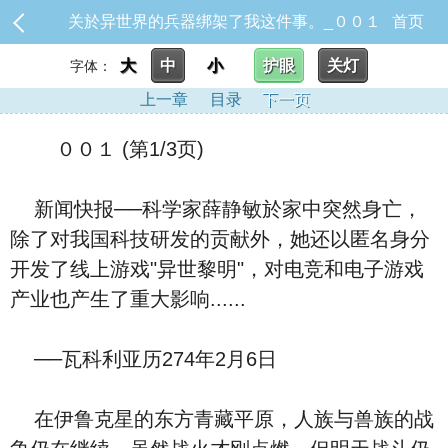
关於异世界的兵器绑架了我这件事。_００１
首页
大
中
小
护眼
关灯
字体：
上一章
目录
下一页
００１ (第1/3页)
新闻快报──科学家薛静敏於家中突然身亡，
除了对我国科技研发的贡献外，她还以匿名身分
开发了线上游戏"异世黎明"，对电竞和电子游戏
产业也产生了重大影响......
──瓦科利亚历274年2月6日
在伊鲁克星的东方青藏平原，人族与兽族的战