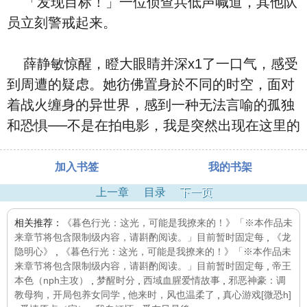
「发现目标！」一位侦查兵低声喊道，其他队
员立刻警戒起来。
薛静敏惊醒，瞪大眼睛并深x1了一口气，感受
到周遭的疑虑。她彷佛置身於不同的时空，面对
着战火缠身的异世界，感到一种无法言喻的孤独
和恐惧──不是在拍电影，我是突然出现在这里的
加入书签
我的书架
上一章
目录
下一页
相关推荐：
《暮色行光：这光，可能是我撩来的！》「※本作品未
来章节将包含限制级内容，请斟酌阅读。」目前暂时固定每
,
《龙
隐明心》
,
《暮色行光：这光，可能是我撩来的！》「※本作品未
来章节将包含限制级内容，请斟酌阅读。」目前暂时固定每
,
帝王
本色（nph主攻）
,
梦醒时分
,
西域血腥爱情故事
,
邪恶神豪：调
教母狗，开局包养女同学
,
他来时，风也温柔了
,
真心游戏[微恐h]