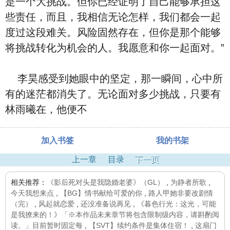
是一个大挑战。但你已经证明了自己能够承担这
些责任，而且，我相信无论怎样，我们都会一起
度过这段难关。风险固然存在，但你是那个能够
将挑战转化为机会的人。我愿意和你一起面对。”
李昊感受到她眼中的坚定，那一瞬间，心中所
有的迷茫都消失了。无论面对多少挑战，只要有
林雨曦在，他便不
加入书签
我的书架
上一章
目录
下一页
相关推荐：
《影后死对头是我隐婚老婆》（GL）
,
为静者所歌
,
今天我想来点
,
【BG】情书献给可爱的你
,
路人甲她非要改剧情
（完）
,
风起就恋爱
,
还没准备说再见
,
《暮色行光：这光，可能
是我撩来的！》「※本作品未来章节将包含限制级内容，请斟酌阅
读。」目前暂时固定每
,
【SVT】续约条件是集体住宿！
,
这扇门