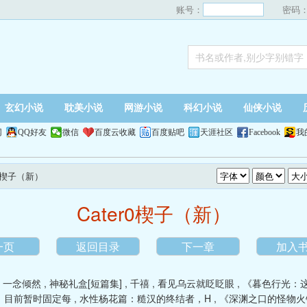
账号：
密码
玄幻小说
耽美小说
网游小说
科幻小说
仙侠小说
网
QQ好友
微信
百度云收藏
百度贴吧
天涯社区
Facebook
我
er0楔子（新）
Cater0楔子（新）
一页
返回目录
下一章
加入
,
一念倾然
,
神秘礼盒[短篇集]
,
千禧
,
看见乌云就眨眨眼
,
《暮色行光：
」目前暂时固定每
,
水性杨花篇：糙汉的终结者，H
,
《深渊之口的怪物火