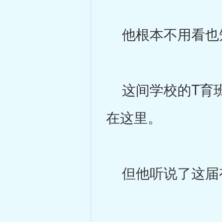
他根本不用看也知
这间学校的T育班
在这里。
但他听说了这届有