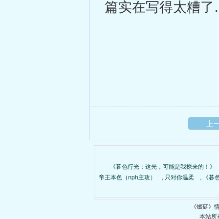
篇实在写得太糟了
上
《暮色行光：这光，可能是我撩来的！》
帝王本色（nph主攻）
,
只对你温柔
,
《暮
《燃菸》
本站所