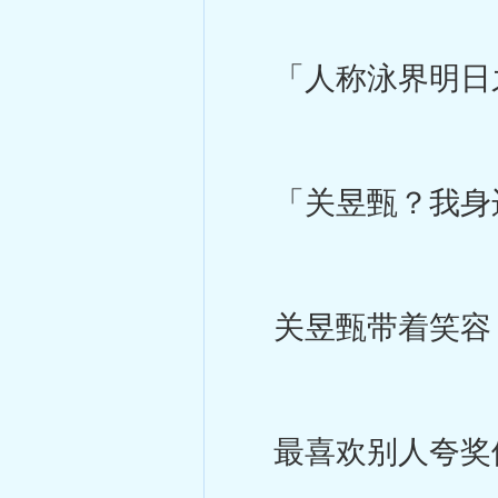
「人称泳界明日
「关昱甄？我身
关昱甄带着笑容
最喜欢别人夸奖