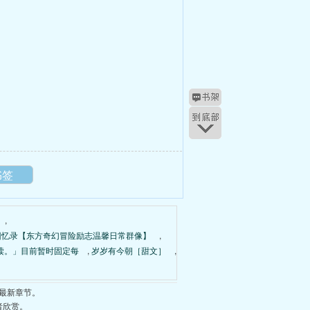
书签
,
回忆录【东方奇幻冒险励志温馨日常群像】
,
读。」目前暂时固定每
,
岁岁有今朝［甜文］
,
最新章节。
者欣赏。