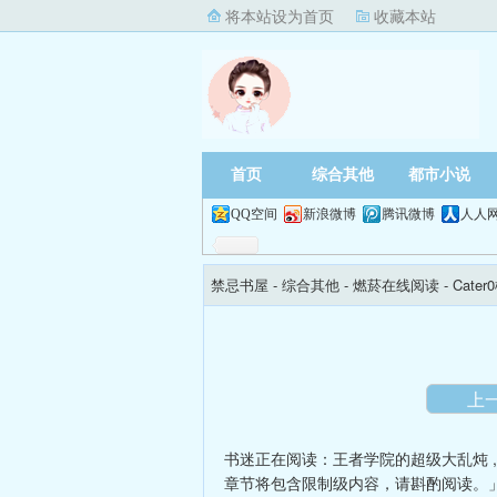
将本站设为首页
收藏本站
首页
综合其他
都市小说
QQ空间
新浪微博
腾讯微博
人人
禁忌书屋
- 综合其他 -
燃菸在线阅读
- Cat
上
书迷正在阅读：
王者学院的超级大乱炖
章节将包含限制级内容，请斟酌阅读。