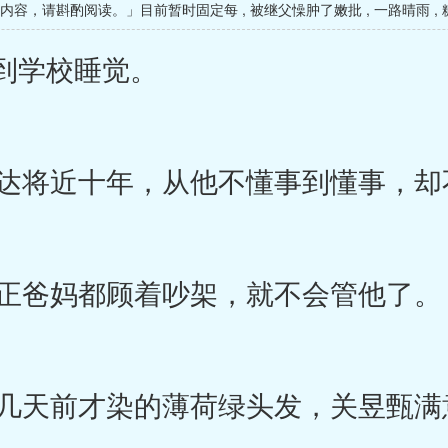
级内容，请斟酌阅读。」目前暂时固定每
,
被继父懆肿了嫩批
,
一路晴雨
,
到学校睡觉。
将近十年，从他不懂事到懂事，却
正爸妈都顾着吵架，就不会管他了。
天前才染的薄荷绿头发，关昱甄满