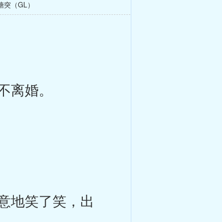
糖突（GL）
不离婚。
意地笑了笑，出