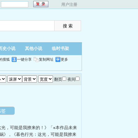
：
用户注册
历史小说
其他小说
临时书架
的搜狐
一键分享
复制网址
更多
翻页
夜间
书签
这光，可能是我撩来的！》「※本作品未来
锅》
,
《暮色行光：这光，可能是我撩来