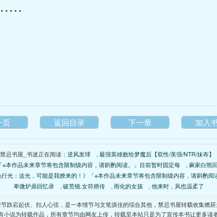
……
一页
返回目录
下一章
加入
禁忌书屋_书迷正在阅读：
逆风发球
,
最强英雄败给梦魔后【双性/美强/NTR/抹布】
「※本作品未来章节将包含限制级内容，请斟酌阅读。」目前暂时固定每
,
麻家白熊
色行光：这光，可能是我撩来的！》「※本作品未来章节将包含限制级内容，请斟酌阅
卑微炉鼎回忆录
,
破荒镜.女符师传
,
雨化的女孩
,
他来时，风也温柔了
情节跌宕起伏、扣人心弦，是一本情节与文笔俱佳的综合其他，禁忌书屋转载收集燃菸
有小说为转载作品，所有章节均由网友上传，转载至本站只是为了宣传本书让更多读