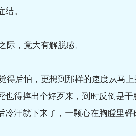
症结。
之际，竟大有解脱感。
得后怕，更想到那样的速度从马上
死也得摔出个好歹来，到时反倒是干
后冷汗就下来了，一颗心在胸膛里砰