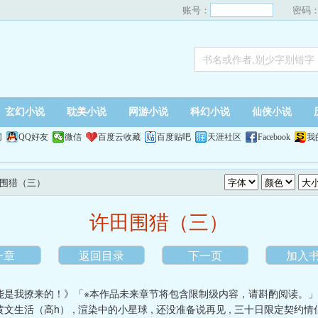
账号：
密码
玄幻小说
耽美小说
网游小说
科幻小说
仙侠小说
网
QQ好友
微信
百度云收藏
百度贴吧
天涯社区
Facebook
我
田围猎（三）
许田围猎（三）
一章
返回目录
下一页
加入
能是我撩来的！》「※本作品未来章节将包含限制级内容，请斟酌阅读。
黄文生活（高h）
,
渲染中的小星球
,
还没准备说再见
,
三十日限定契约情