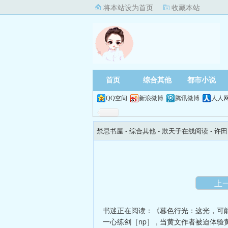
将本站设为首页
收藏本站
首页
综合其他
都市小说
QQ空间
新浪微博
腾讯微博
人人
禁忌书屋
- 综合其他 -
欺天子在线阅读
- 许
上
书迷正在阅读：
《暮色行光：这光，可
一心练剑［np］
,
当黄文作者被迫体验