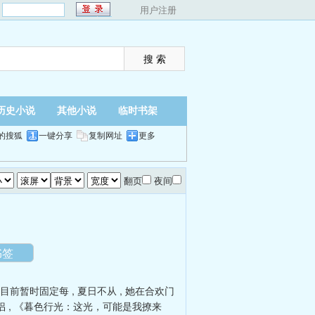
：
用户注册
历史小说
其他小说
临时书架
的搜狐
一键分享
复制网址
更多
翻页
夜间
书签
」目前暂时固定每
,
夏日不从
,
她在合欢门
侣
,
《暮色行光：这光，可能是我撩来