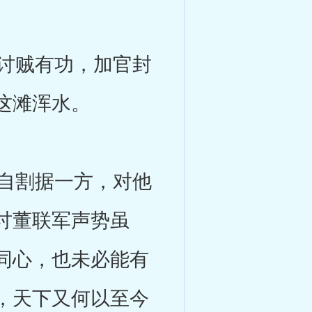
讨贼有功，加官封
这滩浑水。
自割据一方，对他
讨董联军声势虽
同心，也未必能有
，天下又何以至今