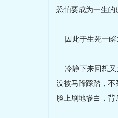
恐怕要成为一生的
因此于生死一瞬
冷静下来回想又觉
没被马蹄踩踏，不
脸上刷地惨白，背