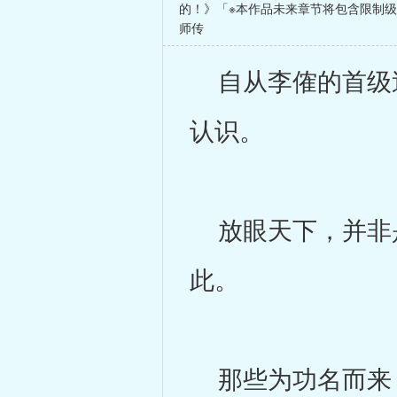
的！》「※本作品未来章节将包含限制
师传
自从李傕的首级送
认识。
放眼天下，并非是
此。
那些为功名而来