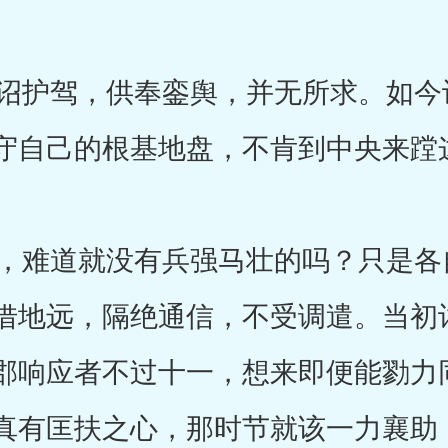
护驾，供奉銮舆，并无所求。如今
守自己的根基地盘，不肯到中央来蹚
难道就没有兵强马壮的吗？只是各
借地远，隔绝通信，不受调遣。当初
郡响应者不过十一，想来即便能勠力
真有匡扶之心，那时节就该一力襄助