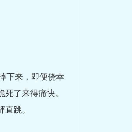
摔下来，即便侥幸
脆死了来得痛快。
砰直跳。