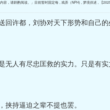
级内容，请斟酌阅读。」目前暂时固定每
,
戏弄（NPH)
,
梦境供述
,
【20
回许都，刘协对天下形势和自己的
无人有尽忠匡救的实力。只是有实
，挟持逼迫之辈不提也罢。