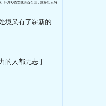
25】POPO原赏耽美百合组
,
破荒镜.女符
处境又有了崭新的
力的人都无志于