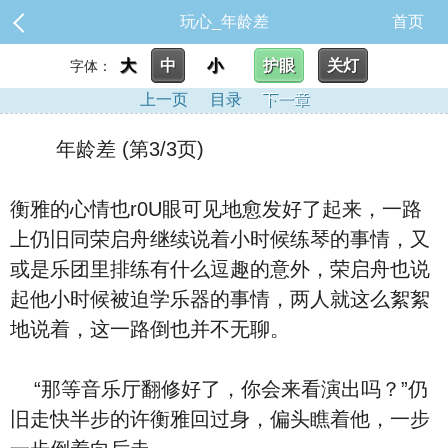
玩心_年龄差
首页
大
中
小
护眼
关灯
字体：
上一页
目录
下一章
年龄差 (第3/3页)
衡雅的心情也r0U眼可见地愈发好了起来，一路
上仍旧同荣启舟继续说着小时候练琴的事情，又
或是乐团里排练有什么逗趣的意外，荣启舟也说
起他小时候被迫学乐器的事情，两人就这么絮絮
地说着，这一路倒也并不无聊。
“那等音乐厅翻修好了，你会来看演出吗？”仍
旧走快半步的许衡雅回过身，偏头瞧着他，一步