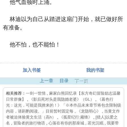
他气血顿时上涌。
林迪以为自己从踏进这扇门开始，就已做好所
有准备。
他不怕，也不能怕！
加入书签
我的书架
上一章
目录
下一页
相关推荐：
一剑一世情
,
麻家白熊回忆录【东方奇幻冒险励志温馨
日常群像】
,
《影后死对头是我隐婚老婆》（GL）
,
《暮色行
光：这光，可能是我撩来的！》「※本作品未来章节将包含限制级
内容，请斟酌阅读。」目前暂时固定每
,
《龙隐明心》
,
当黄文作
者被迫体验黄文生活（高h）
,
《孤星纪行:藏锋》
,
[猎人]以爱之
名
,
冒险者的旅行物语
,
心落在有你的那座城
,
若光沉眠
,
我要带