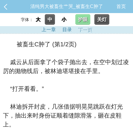
清纯男大被畜生艹哭_被畜生C肿了
首页
大
中
小
护眼
关灯
字体：
上一章
目录
下一页
被畜生C肿了 (第1/2页)
戚云从后面拿了个袋子抛出去，在空中划过凌
厉的抛物线后，被林迪堪堪接在手里。
“打开看看。”
林迪拆开封皮，几张借据明晃晃跳跃在灯光
下，抽出来时身份证顺着缝隙滑落，砸在皮鞋
上。