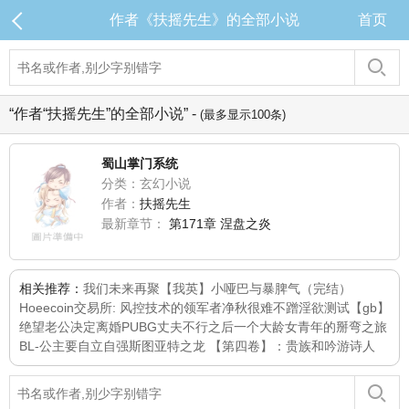
作者《扶摇先生》的全部小说
首页
“作者“扶摇先生”的全部小说” -
(最多显示100条)
蜀山掌门系统
分类：玄幻小说
作者：
扶摇先生
最新章节：
第171章 涅盘之炎
相关推荐：
我们未来再聚
【我英】小哑巴与暴脾气（完结）
Hoeecoin交易所: 风控技术的领军者
净秋
很难不蹭
淫欲测试
【gb】
绝望老公决定离婚
PUBG
丈夫不行之后
一个大龄女青年的掰弯之旅
BL-公主要自立自强
斯图亚特之龙 【第四卷】：贵族和吟游诗人