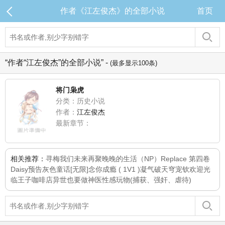
作者《江左俊杰》的全部小说
首页
“作者“江左俊杰”的全部小说” -
(最多显示100条)
将门枭虎
分类：历史小说
作者：
江左俊杰
最新章节：
相关推荐：
寻梅
我们未来再聚
晚晚的生活（NP）
Replace 第四卷
Daisy
预告
灰色童话[无限]
念你成瘾 ( 1V1 )
凝气破天穹
宠钦
欢迎光
临王子咖啡店
异世也要做神医
性感玩物(捕获、强奸、虐待)