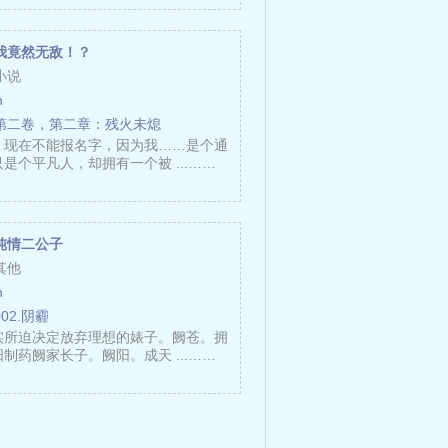
我竟然无敌！？
小说
n
第二卷，第二章：残火未熄
，现在不能报名字，因为我……是个通
是个平凡人，却拥有一个被 ...……
纯情二公子
其他
n
002.阴霾
实所迫决定放弃理想的婊子。阙苍。拥
制药阙家长子。阙阳。成天 ...……