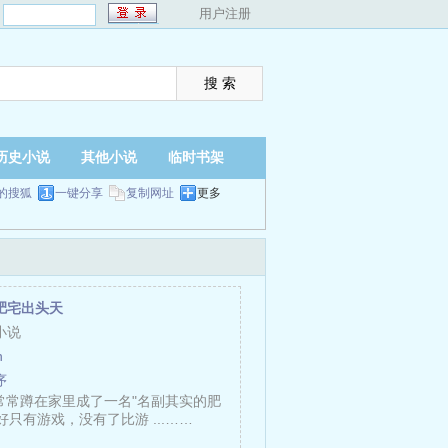
：
用户注册
历史小说
其他小说
临时书架
的搜狐
一键分享
复制网址
更多
肥宅出头天
小说
n
序
常常蹲在家里成了一名"名副其实的肥
好只有游戏，没有了比游 ...……