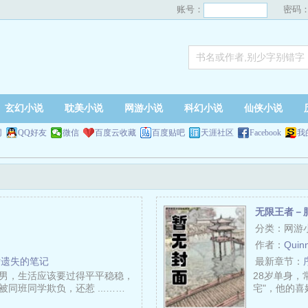
账号：
密码
玄幻小说
耽美小说
网游小说
科幻小说
仙侠小说
网
QQ好友
微信
百度云收藏
百度贴吧
天涯社区
Facebook
我
无限王者－
分类：网游
作者：
Quin
话遗失的笔记
最新章节：
男，生活应该要过得平平稳稳，
28岁单身，
同班同学欺负，还惹 ...……
宅"，他的喜