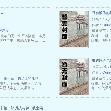
过去
只会模仿的
分类：玄幻
作者：
Quin
未来发展
最新章节：
中就读的高中生平若隆也，本是
我叫——嗯
些年中，被恶人欺负 ...……
缉犯。明明只
贫穷婊子与
分类：综合
作者：
Quin
卷，第一章：猎场上的死物
最新章节：
却无力承受祂的审判。 AI叛
弥霜。被现
已成常态。人类退缩 ...……
有一切的天阳
】第一部 凡人与神一线之隔