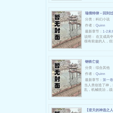
瑞俄特律－回到
分类：科幻小说
作者：
Quinn
最新章节：
1-2
说明： 在文成高
很有前途的人，但这
钢铁亡徒
分类：综合其他
作者：
Quinn
最新章节：
第一
当人类创造了神，
乱，机械统治，战争
【逆天的神选之人