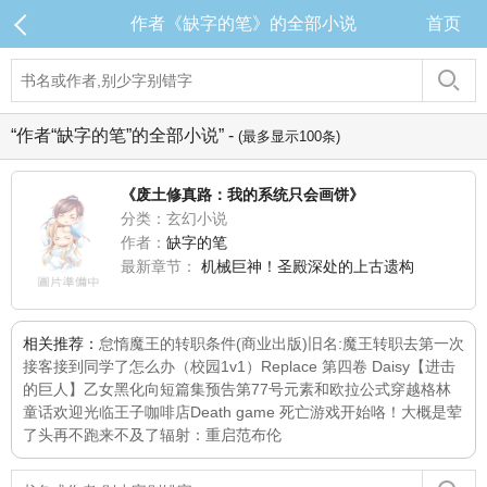
作者《缺字的笔》的全部小说
首页
“作者“缺字的笔”的全部小说” -
(最多显示100条)
《废土修真路：我的系统只会画饼》
分类：玄幻小说
作者：
缺字的笔
最新章节：
机械巨神！圣殿深处的上古遗构
相关推荐：
怠惰魔王的转职条件(商业出版)旧名:魔王转职去
第一次
接客接到同学了怎么办（校园1v1）
Replace 第四卷 Daisy
【进击
的巨人】乙女黑化向短篇集
预告
第77号元素和欧拉公式
穿越格林
童话
欢迎光临王子咖啡店
Death game 死亡游戏开始咯！
大概是荤
了头
再不跑来不及了
辐射：重启范布伦