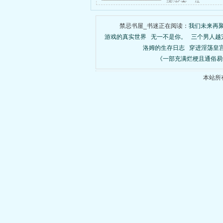
逐渐查，仇……
禁忌书屋_书迷正在阅读：
我们未来再
游戏的真实世界
无一不是你。
三个男人越
洛姆的生存日志
穿进淫荡皇宫
《一部充满烂梗且通俗易
本站所