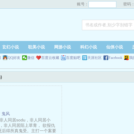
账号：
密码
玄幻小说
耽美小说
网游小说
科幻小说
仙侠小说
网
QQ好友
微信
百度云收藏
百度贴吧
天涯社区
Facebook
我
)
 鬼风
非人同居sodu，非人同居小
，非人同居陌上草青， 欲报仇
死后得所真鬼受。主打一个案要