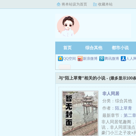
将本站设为首页
收藏本站
首页
综合其他
都市小说
QQ空间
新浪微博
腾讯微博
人人
与“陌上草青”相关的小说 -
(最多显示100条
非人同居
分类：综合其他
作者：
陌上草青
最新章节：
第二章
非人同居笔趣阁，
说，非人同居顶点
豪门小三之子攻×