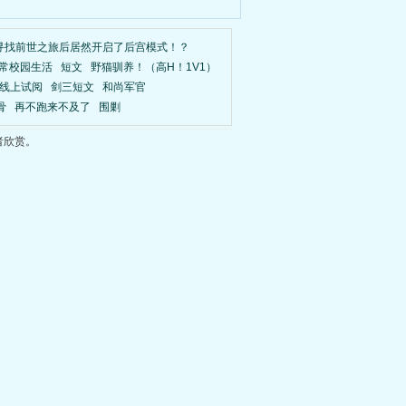
寻找前世之旅后居然开启了后宫模式！？
常校园生活
短文
野猫驯养！（高H！1V1）
线上试阅
剑三短文
和尚军官
骨
再不跑来不及了
围剿
者欣赏。