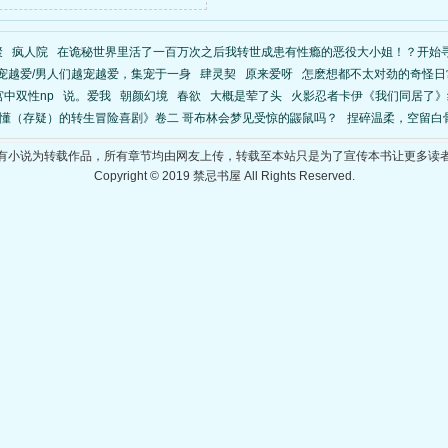
聚
疯人院
在诡秘世界里活了一百万次之后我转世成患有性瘾的恶役大小姐！？开始
宠越爱/男人们越宠越爱，集宠于一身
肆灵契
原来爱呀
怎麽想都不太对劲的奇怪日
中双性np
说。爱我
朝颜幻境
春欲
大概是荤了头
火影忍者卡伊《我们同居了》
懂（存疑）的转生冒险喜剧》卷二 哥布林会梦见受惊的鼹鼠吗？
捏碎温柔，空留白
有小说为转载作品，所有章节均由网友上传，转载至本站只是为了宣传本书让更多读
Copyright © 2019 禁忌书屋 All Rights Reserved.