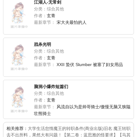
江湖人-无常剑
分类：综合其他
作者：
玄青
最新章节：
宋大夫最怕的人
戕杀光明
分类：综合其他
作者：
玄青
最新章节：
XXII 蛰伏 Slumber 被塞了妇女用品
脑洞小爆炸短篇们
分类：综合其他
作者：
玄青
最新章节：
风流自以为是帅哥骑士/傲慢无脑又狭隘
壮熊骑士
相关推荐：
大学生活
怠惰魔王的转职条件(商业出版)旧名:魔王转职
去
不出所料，果然大有问题！【第二卷：蓝思雅的怪要求】
【马其