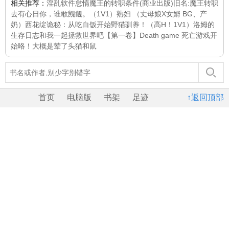
相关推荐：
淫乱软件
怠惰魔王的转职条件(商业出版)旧名:魔王转职
去
有心日你，谁敢觊觎。（1V1）
熟妇 （丈母娘X女婿 BG、产
奶）
西花绽
诡秘：从吃白饭开始
野猫驯养！（高H！1V1）
洛姆的
生存日志
和我一起拯救世界吧【第一卷】
Death game 死亡游戏开
始咯！
大概是荤了头
猫和鼠
首页
电脑版
书架
足迹
↑返回顶部