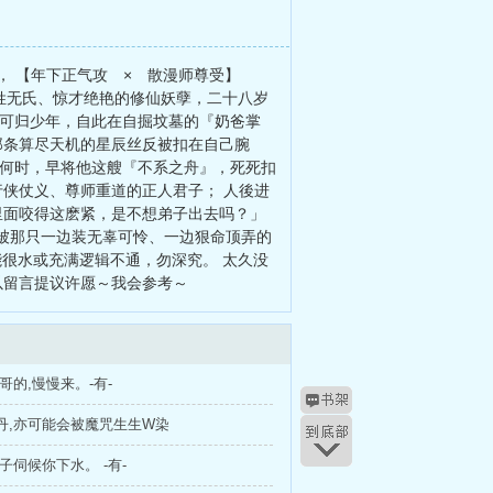
， 【年下正气攻 × 散漫师尊受】
无姓无氏、惊才绝艳的修仙妖孽，二十八岁
家可归少年，自此在自掘坟墓的『奶爸掌
那条算尽天机的星辰丝反被扣在自己腕
知何时，早将他这艘『不系之舟』，死死扣
行侠仗义、尊师重道的正人君子； 人後进
里面咬得这麽紧，是不想弟子出去吗？」
被那只一边装无辜可怜、一边狠命顶弄的
能很水或充满逻辑不通，勿深究。 太久没
以留言提议许愿～我会参考～
哥哥的,慢慢来。-有-
内丹,亦可能会被魔咒生生W染
弟子伺候你下水。 -有-