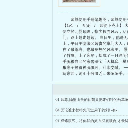
师尊使用手册笔趣阁，师尊使用手
【1v1 / 互宠 / 师徒下克上
便立於元婴顶峰，指尖拨弄风云，活
门』路上越走越远。 白日里，他是
上，平日里慵懒又娇贵的掌门大人，
在了最荒唐、也最炙热的风浪里。 
了竹屋、上了床笫，却成了一只跨间
手腕被自己的家传法宝「天机弈」星
狼崽子撞得神魂俱碎、汁水交融。 ─
写东西，词汇十分匮乏…来练练手。
01 师尊,隔壁山头的仙鹤又把咱们种的药草啄
04 无论谁来都得先问过弟子的剑! -有-