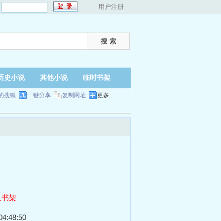
：
用户注册
历史小说
其他小说
临时书架
的搜狐
一键分享
复制网址
更多
入书架
4:48:50