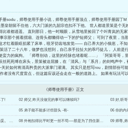
册sodu，师尊使用手册小说，师尊使用手册顶点，师尊使用手册园丁M
】 大墨皇朝留不住他，六大门派的九韶宗也扣不下他。 世人都道景策是个
得比谁都逍遥。 直到那日，他一时顺眼，从雪地里捡回了个叫青岚的无
无事宗那个摇着摺扇、连骨头都懒得动一下的护短师父； 可到了夜里，当
这才红着眼眶掐紧了床单，咬牙切齿地发觉—— 自己养大的小狼崽，不
景策活了二十八年，做梦也没想到，自己亲手拉扯大的乖巧徒儿， 人前是
使蛮力的疯狗。 「师尊别动，这里的经脉也堵着呢……」 「阿策哥哥，
辰丝死死缚在床头，景策被迫屈膝，在「清风」与「系月」的剑鸣声中，
─关於如何将清高矜贵的大派掌门灌满。 其实只是想写rou，剧情部份可
 作者没有尺度雷点，但这篇应该还会走在一般的道路上。 如果有玩法可
《师尊使用手册》正文
了!
02 师父,昨天没做完的事可以继续吗?
03 好,听
05 弟子能不能多讨些甜头 -有-
06 你的
07 双修渡气、将你我的灵力彻底融合,才最稳妥。 -有-
08 外袍扣得比平时更一丝不苟──那是为了挡住新添的痕迹
09 师尊,