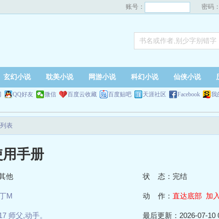
账号：
密码
玄幻小说
耽美小说
网游小说
科幻小说
仙侠小说
网
QQ好友
微信
百度云收藏
百度贴吧
天涯社区
Facebook
我
列表
使用手册
其他
状 态：完结
丁M
动 作：
直达底部
加
17 师父,动手。
最后更新：2026-07-10 0