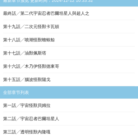
最新章节预览 更新时间：2024-12-12 10:33:32
最終話╱第二代宇宙忍者巴爾坦星人與超人之
第十九話╱二次元怪獸卡瓦頓
第十八話╱噴潮怪獸蟾蜍鯨
第十七話╱油獸佩斯塔
第十六話╱木乃伊怪獸德東哥
第十五話╱腦波怪獸陽戈
全部章节列表
第一話╱宇宙怪獸貝姆拉
第二話╱宇宙忍者巴爾坦星人
第三話╱透明怪獸內隆嘎