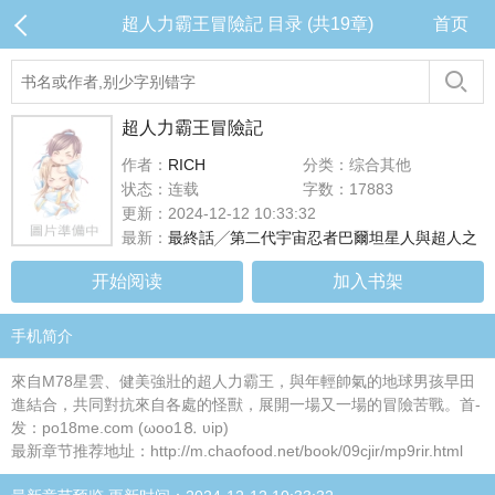
超人力霸王冒險記 目录 (共19章)
首页
超人力霸王冒險記
作者：
RICH
分类：综合其他
状态：连载
字数：17883
更新：2024-12-12 10:33:32
最新：
最終話╱第二代宇宙忍者巴爾坦星人與超人之
开始阅读
加入书架
手机简介
來自M78星雲、健美強壯的超人力霸王，與年輕帥氣的地球男孩早田
進結合，共同對抗來自各處的怪獸，展開一場又一場的冒險苦戰。首-
发：po18me.com (ωoо1⒏ υip)
最新章节推荐地址：http://m.chaofood.net/book/09cjir/mp9rir.html