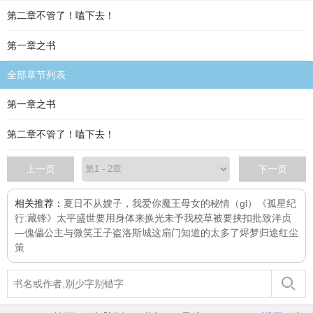
第二章不管了！嗑下去！
第一章之书
全部章节列表
第一章之书
第二章不管了！嗑下去！
上一页
下一页
相关推荐：
夏日不从
嫂子，我爱你
魔王母女的秘情（gl）
《孤星纪
行:藏锋》
太平盛世要用身体来换
光未予我
校草被要挟扣批
致洋贞
—傀儡公主与微笑王子
盗洛斯城
这扇门知道的太多了
烬梦归途
红尘
策