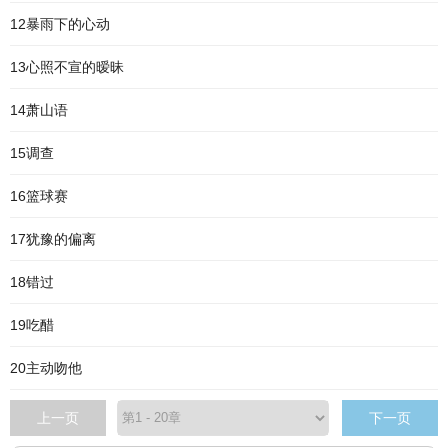
12暴雨下的心动
13心照不宣的暧昧
14萧山语
15调查
16篮球赛
17犹豫的偏离
18错过
19吃醋
20主动吻他
上一页
下一页