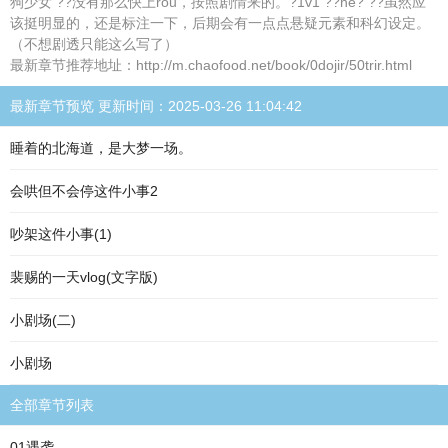
狗少女 ??没有那么快上rou，按照剧情来的。?1v1 ??he? ??虽然应
该挺明显的，还是标注一下，后期会有一点点悬疑元素和科幻设定。
（不想剧透只能这么写了）
最新章节推荐地址：http://m.chaofood.net/book/0dojir/50trir.html
最新章节预览 更新时间：2025-03-26 11:04:42
睡着的北海道，是大梦一场。
会哄但不会停这件小事2
吵架这件小事(1)
裴赐的一天vlog(文字版)
小剧场(二)
小剧场
全部章节列表
01遇袭