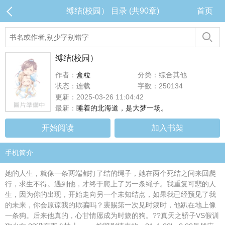
缚结(校园） 目录 (共90章)
首页
缚结(校园）
作者：
盒粒
分类：综合其他
状态：连载
字数：250134
更新：2025-03-26 11:04:42
最新：
睡着的北海道，是大梦一场。
开始阅读
加入书架
手机简介
她的人生，就像一条两端都打了结的绳子，她在两个死结之间来回爬
行，求生不得。遇到他，才终于爬上了另一条绳子。我重复可悲的人
生，因为你的出现，开始走向另一个未知结点，如果我已经预见了我
的未来，你会原谅我的欺骗吗？裴赐第一次见时簌时，他趴在地上像
一条狗。后来他真的，心甘情愿成为时簌的狗。??真天之骄子VS假训