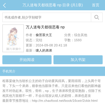
万人迷每天都很恶毒 np 目录 (共1章)
首页
万人迷每天都很恶毒 np
作者：
偷苦茶大王
分类：综合其他
状态：完结
字数：1593
更新：2024-09-08 20:41:18
最新：
缠人的弟弟
开始阅读
加入书架
手机简介
程慕晏做为当朝长公主的幼子自幼要风得风，要雨得雨，上头两个哥
哥，下头一个弟弟，都拿他当眼珠子疼。只是后来他们看他的眼神越
发不对劲起来。双性，骨科，np，生子弟弟和受是双胞胎，但除了长
相其他方面都不一样，不会出现攻认错人的剧情，弟弟也是攻
最新章节推荐地址：http://m.chaofood.net/book/16ceir/2ckiir.html