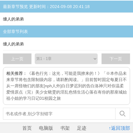
最新章节预览 更新时间：2024-09-08 20:41:18
缠人的弟弟
全部章节列表
缠人的弟弟
上一页
下一页
相关推荐：
《暮色行光：这光，可能是我撩来的！》「※本作品未
来章节将包含限制级内容，请斟酌阅读。」目前暂时固定每
夏日不
从
一席
怪物们的朋友[nph人外]
白日梦
迟到的告白
洛神
只对你温柔
爱情原点（完）
美少女晓雯的淫乱色情生活
心落在有你的那座城
始
祖小姐的学习日记01校园之旅
首页
电脑版
书架
足迹
↑返回顶部