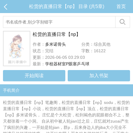
松货的直播日常【np】 目录 (共5章)
首页
松货的直播日常【np】
作者：
多米诺骨头
分类：综合其他
状态：完结
字数：16122
更新：2026-06-05 03:29:03
最新：
学校器材室P眼塞乒乓球
开始阅读
加入书架
手机简介
松货的直播日常【np】笔趣阁，松货的直播日常【np】sodu，松货的
直播日常【np】小说，松货的直播日常【np】顶点，松货的直播日常
【np】多米诺骨头， 庄忆是个大松货，松到褐色的屁眼都合不上，整
天都张着一个小洞。 自从初中被人轮jian过之后，庄忆就对zuoai产生
了疯狂的兴趣，一开始是轮jian，群p，后来身边人的jiba大小完全不