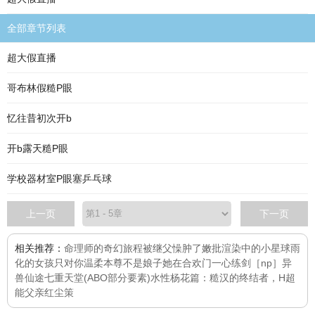
全部章节列表
超大假直播
哥布林假糙P眼
忆往昔初次开b
开b露天糙P眼
学校器材室P眼塞乒乓球
上一页
下一页
相关推荐：
命理师的奇幻旅程
被继父懆肿了嫩批
渲染中的小星球
雨
化的女孩
只对你温柔
本尊不是娘子
她在合欢门一心练剑［np］
异
兽仙途
七重天堂(ABO部分要素)
水性杨花篇：糙汉的终结者，H
超
能父亲
红尘策