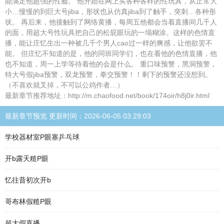
能满足他超强的性瘾。 他开始在网上买各种各样的性玩具，从正常大
小…慢慢的到巨大号jiba，形状也从仿真jiba到了触手，突刺…各种形
状。 再后来，他接触到了网络黄播，每周五他都会当着直播间几千人
的面，用超大号性玩具把自己的松屁眼玩的一塌糊涂。这样的色情直
播，能让庄忆生出一种被几千个男人cao过一样的爽感，让他欲罢不
能。 但庄忆不知道的是，他的同班同学们，也在看他的色情直播，他
也不知道，周一上学等待着他的会是什么。 重口味预警，黑洞预警，
特大号假jiba预警，双龙预警，拳交预警！！剩下的预警还没想到。
（不喜欢就叉掉，不可以公鸡作者…）
最新章节推荐地址：http://m.chaofood.net/book/174oir/h8j0ir.html
最新章节预览 更新时间：2026-06-05 03:29:03
学校器材室P眼塞乒乓球
开b露天糙P眼
忆往昔初次开b
哥布林假糙P眼
超大假直播