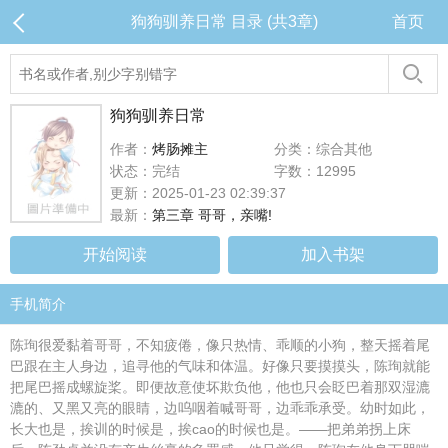
狗狗驯养日常 目录 (共3章)
首页
狗狗驯养日常
作者：
烤肠摊主
分类：综合其他
状态：完结
字数：12995
更新：2025-01-23 02:39:37
最新：
第三章 哥哥，亲嘴!
开始阅读
加入书架
手机简介
陈珣很爱黏着哥哥，不知疲倦，像只热情、乖顺的小狗，整天摇着尾
巴跟在主人身边，追寻他的气味和体温。好像只要摸摸头，陈珣就能
把尾巴摇成螺旋桨。即便故意使坏欺负他，他也只会眨巴着那双湿漉
漉的、又黑又亮的眼睛，边呜咽着喊哥哥，边乖乖承受。幼时如此，
长大也是，挨训的时候是，挨cao的时候也是。——把弟弟拐上床