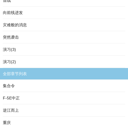
首战
向前线进发
灾难般的消息
突然袭击
演习(3)
演习(2)
全部章节列表
集合令
F-5E中正
逆江而上
重庆