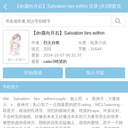
【dn腐向月右】Salvation lies within 目录 (共3章)
首页
【dn腐向月右】Salvation lies within
作者：
烈火自燃
分类：耽美小说
状态：完结
字数：31644
更新：2024-10-07 00:31:37
最新：
cater3绝望的
开始阅读
加入书架
手机简介
title：Salvation lies withincouple：魅上照 x 夜神月；大量路
人 x 夜神月；私心加了一点我最爱的捞月rating：NC17warning：
双星月，错误的性诱导、强烈的炼铜元素、绝望的rape、许多论剑、
不合时宜的催眠、好像有本本又好像没本本的只为膏肓而生的世界，
雌堕的虚伪母神月，阴暗的自私信徒魅上，虚假的爱情，其中一个路