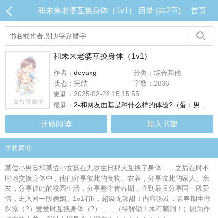
和未来老婆互换身体（1v1） 目录 (共2章)
首页
和未来老婆互换身体（1v1）
作者：
deyang
分类：综合其他
状态：完结
字数：2836
更新：2025-02-26 15:15:55
最新：
2-和网友面基是种什么样的体验?（蛋：男的自己玩yd）
开始阅读
加入书架
手机简介
某位小男孩和某位小女孩在九岁生日那天互换了身体……之后在时不
时地交换身体中，他们分享彼此的食物、衣着，分享彼此的家人、亲
友，分享彼此的校园生活，分享整个青春期，直到最后分享同一段爱
情，走入同一段婚姻。1v1有h，超级无敌甜！内容涉及：青春期生理
探索（?）爱爱时互换身体（?）……（待解锁！木有脑洞！）因为作