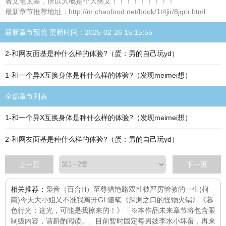
者文笔太差，所以大概是个大纲文！！！！！！！！！
最新章节推荐地址：http://m.chaofood.net/book/1t4jir/8jqrir.html
最新章节预览 更新时间：2025-02-26 15:15:55
2-和网友面基是种什么样的体验?（蛋：男的自己玩yd）
1-和一个异X互换身体是种什么样的体验?（发现meimei想）
全部章节列表
1-和一个异X互换身体是种什么样的体验?（发现meimei想）
2-和网友面基是种什么样的体验?（蛋：男的自己玩yd）
上一页
下一页
相关推荐：
枭音（百合H）
至尊猎艳路
双性被严厉管教的一生
(柯
南)今天大小姐又不准我离开GL
随笔
《深渊之口的怪物火锅》
《暮
色行光：这光，可能是我撩来的！》「※本作品未来章节将包含限
制级内容，请斟酌阅读。」目前暂时固定每
男妓李水
小坏蛋，再来