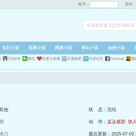
账号：
密码
玄幻小说
耽美小说
网游小说
科幻小说
仙侠小说
网
QQ好友
微信
百度云收藏
百度贴吧
天涯社区
Facebook
我
其他
状 态：完结
茜
动 作：
直达底部
加
锋刃
最后更新：2025-07-03 1