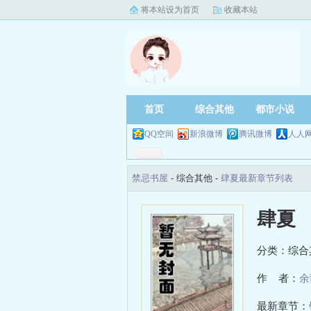
将本站设为首页
收藏本站
首页
综合其他
都市小说
QQ空间
新浪微博
腾讯微博
人人
禁忌书屋
- 综合其他 -
肆夏最新章节列表
肆夏
分类：综合
作 者：
余
最新章节：