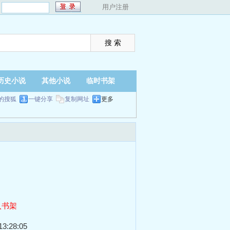
：
用户注册
历史小说
其他小说
临时书架
的搜狐
一键分享
复制网址
更多
入书架
3:28:05