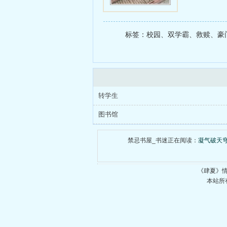
标签：校园、双学霸、救赎、豪门
转学生
图书馆
禁忌书屋_书迷正在阅读：
凝气破天
《肆夏》
本站所