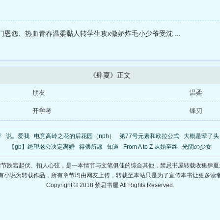
恩怨、热血青春温柔黏人转学生攻x傲娇炸毛小少爷受沈 ...
《肆夏》正文
朋友
温柔
开学考
锋刃
穹
说。爱我
电竞高岭之花的后花园（nph）
第77号元素和欧拉公式
大概是荤了头
【gb】绝望老公决定离婚
得偿所愿
知道
From A to Z 从始至终
光阴の少女
情节跌宕起伏、扣人心弦，是一本情节与文笔俱佳的综合其他，禁忌书屋转载收集肆夏
有小说为转载作品，所有章节均由网友上传，转载至本站只是为了宣传本书让更多读
Copyright © 2018 禁忌书屋 All Rights Reserved.