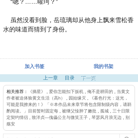
“嗯？……曜珂？”
虽然没看到脸，岳琉璃却从他身上飘来雪松香
水的味道而猜到了身份。
加入书签
我的书架
上一章
目录
下一页
相关推荐：
《摘星》
,
爱你怎能扣下扳机
,
俺不是耕田的
,
当黄文
作者被迫体验黄文生活（高h）
,
园始缘灭
,
《暮色行光：这光，
可能是我撩来的！》「※本作品未来章节将包含限制级内容，请斟
酌阅读。」目前暂时固定每
,
被继父懆肿了嫩批
,
孤城
,
三十日限
定契约情侣
,
致洋贞—傀儡公主与微笑王子
,
琴瑟风月浪无边
,
别
殇安