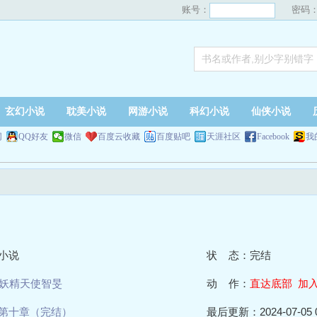
账号：
密码
玄幻小说
耽美小说
网游小说
科幻小说
仙侠小说
网
QQ好友
微信
百度云收藏
百度贴吧
天涯社区
Facebook
我
小说
状 态：完结
妖精天使智旻
动 作：
直达底部
加
第十章（完结）
最后更新：2024-07-05 0