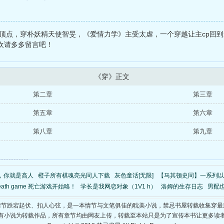
顶点，穿朴妖精天使智旻，《爱情力学》主受太虐，一个穿越让主cp回到过去
喜欢请多多留言吧！
《穿》正文
第二章
第三章
第五章
第六章
第八章
第九章
，你就是高人
橙子所有棋魂亮光同人下载
灰色童话[无限]
【马其顿史同】一系列以
eath game 死亡游戏开始咯！
学长是我网恋对象（1V1 h）
洛姆的生存日志
男配也
情节跌宕起伏、扣人心弦，是一本情节与文笔俱佳的耽美小说，禁忌书屋转载收集穿最
有小说为转载作品，所有章节均由网友上传，转载至本站只是为了宣传本书让更多读