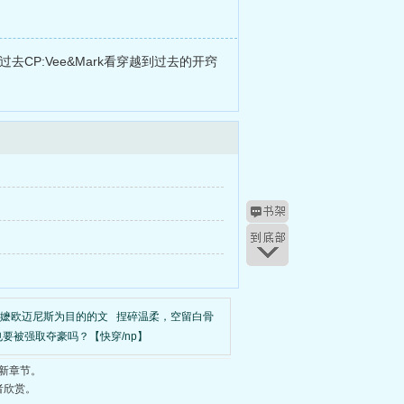
CP:Vee&Mark看穿越到过去的开窍
嬷欧迈尼斯为目的的文
捏碎温柔，空留白骨
要被强取夺豪吗？【快穿/np】
新章节。
者欣赏。