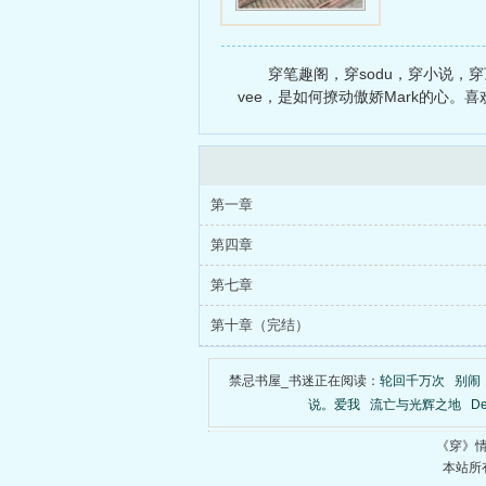
穿笔趣阁，穿sodu，穿小说，穿
vee，是如何撩动傲娇Mark的心。
第一章
第四章
第七章
第十章（完结）
禁忌书屋_书迷正在阅读：
轮回千万次
别闹
说。爱我
流亡与光辉之地
D
《穿》
本站所