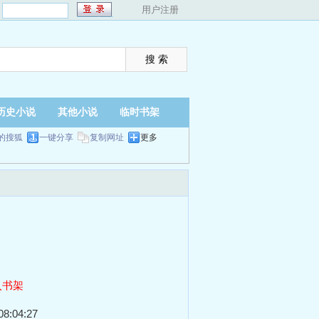
：
用户注册
历史小说
其他小说
临时书架
的搜狐
一键分享
复制网址
更多
入书架
8:04:27