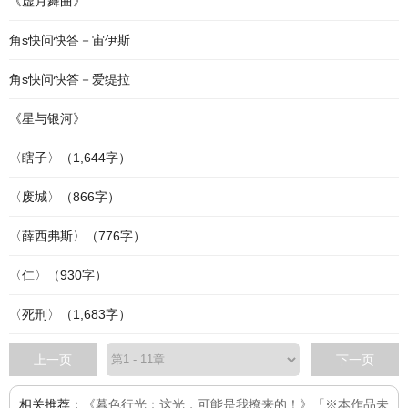
《虚月舞曲》
角s快问快答－宙伊斯
角s快问快答－爱缇拉
《星与银河》
〈瞎子〉（1,644字）
〈废城〉（866字）
〈薛西弗斯〉（776字）
〈仁〉（930字）
〈死刑〉（1,683字）
上一页
下一页
相关推荐：
《暮色行光：这光，可能是我撩来的！》「※本作品未