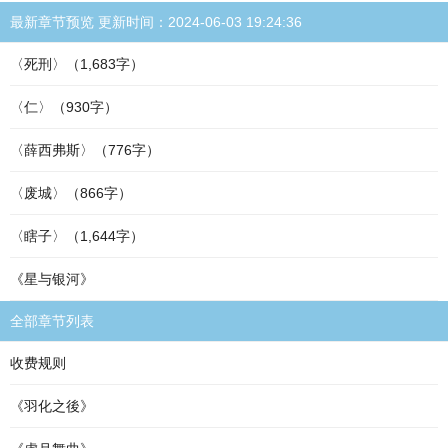
最新章节预览 更新时间：2024-06-03 19:24:36
〈死刑〉（1,683字）
〈仁〉（930字）
〈薛西弗斯〉（776字）
〈废城〉（866字）
〈瞎子〉（1,644字）
《星与银河》
全部章节列表
收费规则
《羽化之後》