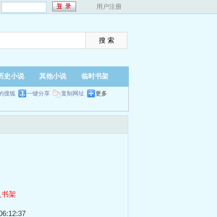
：
用户注册
历史小说
其他小说
临时书架
的搜狐
一键分享
复制网址
更多
入书架
6:12:37