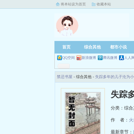
将本站设为首页
收藏本站
首页
综合其他
都市小说
QQ空间
新浪微博
腾讯微博
人人
禁忌书屋
- 综合其他 -
失踪多年的儿子沦为小
失踪
分类：综合
作 者：
火
最新章节：