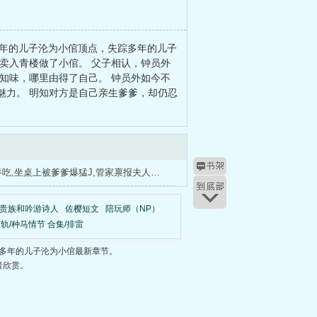
多年的儿子沦为小倌顶点，失踪多年的儿子
卖入青楼做了小倌。 父子相认，钟员外
知味，哪里由得了自己。 钟员外如今不
魅力。 明知对方是自己亲生爹爹，却仍忍
嫣红小嘴吞吃,坐桌上被爹爹爆猛J,管家禀报夫人归来
：贵族和吟游诗人
佐樱短文
陪玩师（NP）
轨/种马情节 合集/排雷
多年的儿子沦为小倌最新章节。
者欣赏。