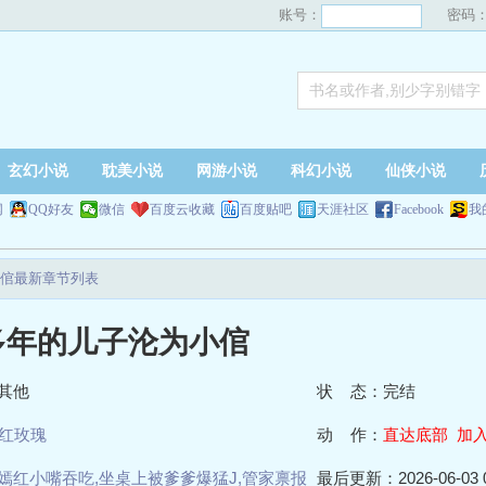
账号：
密码
玄幻小说
耽美小说
网游小说
科幻小说
仙侠小说
网
QQ好友
微信
百度云收藏
百度贴吧
天涯社区
Facebook
我
倌最新章节列表
多年的儿子沦为小倌
其他
状 态：完结
红玫瑰
动 作：
直达底部
加
嫣红小嘴吞吃,坐桌上被爹爹爆猛J,管家禀报
最后更新：2026-06-03 0