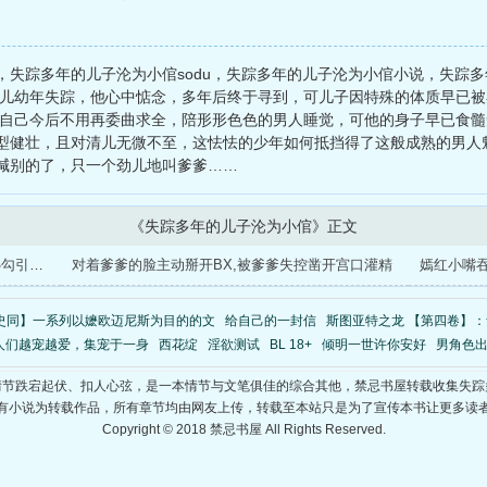
，失踪多年的儿子沦为小倌sodu，失踪多年的儿子沦为小倌小说，失踪
清儿幼年失踪，他心中惦念，多年后终于寻到，可儿子因特殊的体质早已被
知道自己今后不用再委曲求全，陪形形色色的男人睡觉，可他的身子早已食髓
型健壮，且对清儿无微不至，这怯怯的少年如何抵挡得了这般成熟的男人
喊别的了，只一个劲儿地叫爹爹……
《失踪多年的儿子沦为小倌》正文
失散多年的儿子被找回,沦为被熟的小倌,决心勾引爹爹
对着爹爹的脸主动掰开BX,被爹爹失控凿开宫口灌精
史同】一系列以嬷欧迈尼斯为目的的文
给自己的一封信
斯图亚特之龙 【第四卷】
人们越宠越爱，集宠于一身
西花绽
淫欲测试
BL 18+
倾明一世许你安好
男角色出
情节跌宕起伏、扣人心弦，是一本情节与文笔俱佳的综合其他，禁忌书屋转载收集失踪
有小说为转载作品，所有章节均由网友上传，转载至本站只是为了宣传本书让更多读
Copyright © 2018 禁忌书屋 All Rights Reserved.