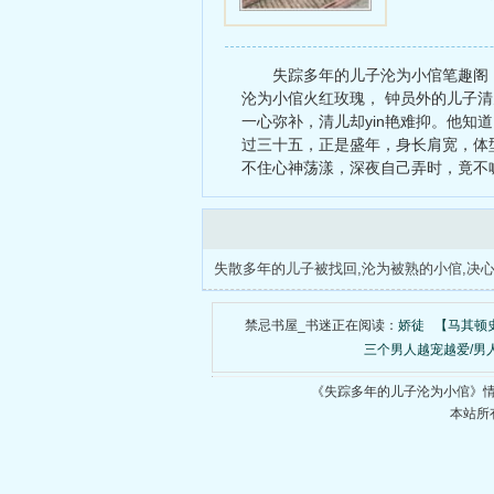
夫人归来
失踪多年的儿子沦为小倌笔趣阁
沦为小倌火红玫瑰， 钟员外的儿子
一心弥补，清儿却yin艳难抑。他
过三十五，正是盛年，身长肩宽，体
不住心神荡漾，深夜自己弄时，竟不
禁忌书屋_书迷正在阅读：
娇徒
【马其顿
三个男人越宠越爱/男
《失踪多年的儿子沦为小倌》
本站所