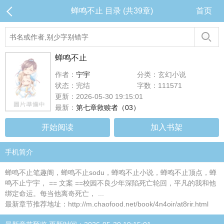
蝉鸣不止 目录 (共39章)
首页
蝉鸣不止
作者：
宁宇
分类：玄幻小说
状态：完结
字数：111571
更新：2026-05-30 19:15:01
最新：
第七章救赎者（03）
开始阅读
加入书架
手机简介
蝉鸣不止笔趣阁，蝉鸣不止sodu，蝉鸣不止小说，蝉鸣不止顶点，蝉
鸣不止宁宇， == 文案 ==校园不良少年深陷死亡轮回，平凡的我和他
绑定命运。每当他离奇死亡， ...
最新章节推荐地址：http://m.chaofood.net/book/4n4oir/at8rir.html