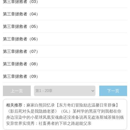
第三章拯救者（03）
第三章拯救者（04）
第三章拯救者（05）
第三章拯救者（06）
第三章拯救者（07）
第三章拯救者（08）
第三章拯救者（09）
上一页
下一页
相关推荐：
麻家白熊回忆录【东方奇幻冒险励志温馨日常群像】
《影后死对头是我隐婚老婆》（GL）
某柯学的黑巫守则
我都在你
身边
渲染中的小星球
凤凰安魂曲
还没准备说再见
盗洛斯城
茶箍
别殇
安
异世界实境秀：社畜勇者的下班之路
超能父亲