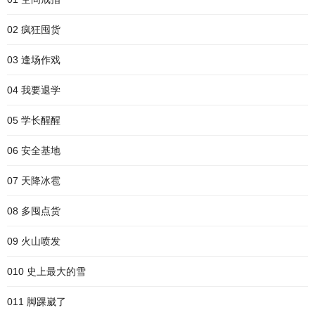
02 疯狂囤货
03 逢场作戏
04 我要退学
05 学长醒醒
06 安全基地
07 天降冰雹
08 多囤点货
09 火山喷发
010 史上最大的雪
011 脚踝崴了