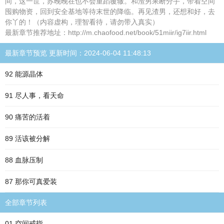
间，这一世，苏晚晚在也不会重蹈覆辙。和渣男果断分手，带着空间
囤购物资，回到安全基地等待末世的降临。再见渣男，还想和好，去
你丫的！（内容虚构，理智看待，请勿带入真实）
最新章节推荐地址：http://m.chaofood.net/book/51miir/ig7iir.html
最新章节预览 更新时间：2024-06-04 11:48:13
92 能源晶体
91 尽人事，看天命
90 痛苦的活着
89 活该被分解
88 血脉压制
87 那你可真爱装
全部章节列表
01 空间戒指