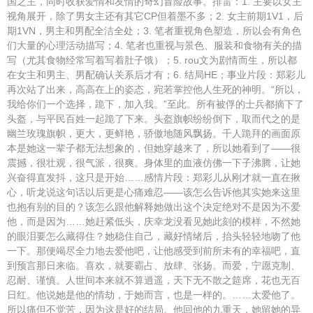
国之主，同时收获爱情和友情的奇幻冒险故事。排雷：1. 主要以女主
视角展开，除了男女主还有其它CP但着墨不多；2. 女主前期1V1，后
期1VN，男主和男配全洁全处；3. 笔者重视角色塑造，所以会有角色
们大量的心理活动描写；4. 笔者也重视与景色、服装和食物有关的描
写（尤其食物经常写着写着肚子饿）；5. rou文为剧情而生，所以都
在女主和男主、男配确认关系后才有；6. 结局HE；事业片段：郑彩儿
再次站了出来，高高在上的姿态，宛若掌控他人生死的神明。“所以，
我给你们一个选择，跪下，加入我。”至此。所有被俘的士兵都摘下了
头盔，与平民百姓一起跪了下来。头盔旗帜纷纷倒下，取而代之的是
幽兰玫瑰旗帜，更大，更鲜艳，骄傲地随风飘扬。千人跪拜的画面原
本是她这一辈子都无法想象的，但她穿越来了，所以她看到了——很
震撼，很壮观，很气派，很爽。身体里的血液仿佛一下子沸腾，让她
兴奋得直发抖，这只是开始……感情片段：郑彩儿从刚才就一直在揪
心，听龙说这句话以后更是心痛难忍——该怎么告诉他其实她来这里
也抱有别的目的？该怎么跟他解释她做出这个决定绝对不是因为不爱
他，而是因为……她赶紧低头，庆幸龙没看见她此刻的模样，不然她
的眼泪要怎么藏得住？她稳住自己，藏好情绪后，抬头轻轻地吻了他
一下。那便竭尽全力地去爱他吧，让他感受到前所未有的幸福吧，直
到预言那日来临。喜欢，就要霸占、放肆、张扬。而爱，宁愿克制、
忍耐、谨慎。人世间本来就不算逍遥，天下无不散之筵席，花也无百
日红。他说她是他的情劫，于她而言，也是一样的。……太爱他了。
所以痛但不觉苦，因为这是好的结局。他回他的九重天，她留她的异