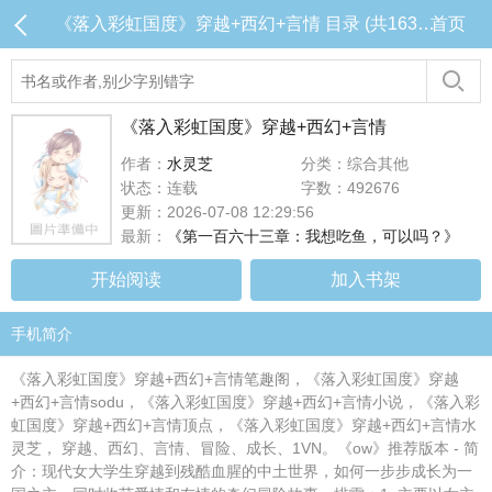
《落入彩虹国度》穿越+西幻+言情 目录 (共163章)
首页
《落入彩虹国度》穿越+西幻+言情
作者：
水灵芝
分类：综合其他
状态：连载
字数：492676
更新：2026-07-08 12:29:56
最新：
《第一百六十三章：我想吃鱼，可以吗？》
开始阅读
加入书架
手机简介
《落入彩虹国度》穿越+西幻+言情笔趣阁，《落入彩虹国度》穿越
+西幻+言情sodu，《落入彩虹国度》穿越+西幻+言情小说，《落入彩
虹国度》穿越+西幻+言情顶点，《落入彩虹国度》穿越+西幻+言情水
灵芝， 穿越、西幻、言情、冒险、成长、1VN。《ow》推荐版本 - 简
介：现代女大学生穿越到残酷血腥的中土世界，如何一步步成长为一