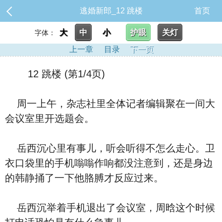
逃婚新郎_12 跳楼
首页
大
中
小
护眼
关灯
字体：
上一章
目录
下一页
12 跳楼 (第1/4页)
周一上午，杂志社里全体记者编辑聚在一间大
会议室里开选题会。
岳西沉心里有事儿，听会听得不怎么走心。卫
衣口袋里的手机嗡嗡作响都没注意到，还是身边
的韩静捅了一下他胳膊才反应过来。
岳西沉举着手机退出了会议室，周晗这个时候