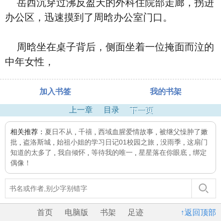
岳西沉穿过沸反盈天的外科住院部走廊，拐进
办公区，迅速摸到了周晗办公室门口。
周晗坐在桌子背后，侧面坐着一位掩面而泣的
中年女性，
加入书签
我的书架
上一章
目录
下一页
相关推荐：
夏日不从
,
千禧
,
西域血腥爱情故事
,
被继父懆肿了嫩
批
,
盗洛斯城
,
始祖小姐的学习日记01校园之旅
,
没雨季
,
这扇门
知道的太多了
,
我自倾怀
,
等待我的唯一
,
星星落在你眼底
,
绑定
偶像！
首页
电脑版
书架
足迹
↑返回顶部