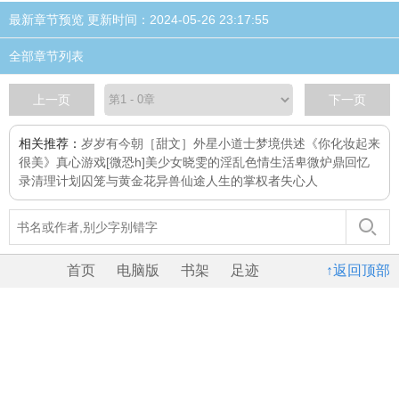
最新章节预览 更新时间：2024-05-26 23:17:55
全部章节列表
上一页
下一页
相关推荐：
岁岁有今朝［甜文］
外星小道士
梦境供述
《你化妆起来
很美》
真心游戏[微恐h]
美少女晓雯的淫乱色情生活
卑微炉鼎回忆
录
清理计划
囚笼与黄金花
异兽仙途
人生的掌权者
失心人
首页
电脑版
书架
足迹
↑返回顶部