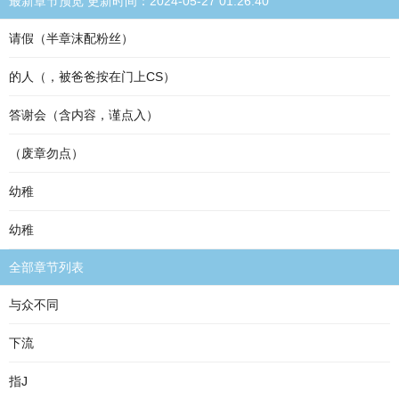
最新章节预览 更新时间：2024-05-27 01:26:40
请假（半章沫配粉丝）
的人（，被爸爸按在门上CS）
答谢会（含内容，谨点入）
（废章勿点）
幼稚
幼稚
全部章节列表
与众不同
下流
指J