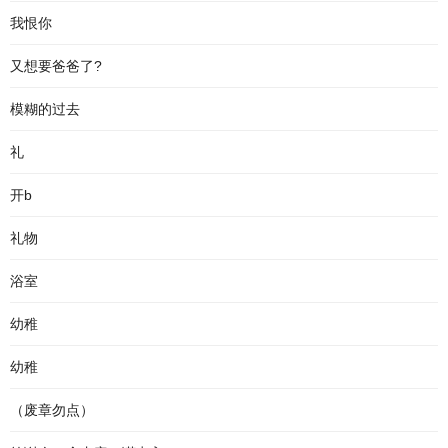
我恨你
又想要爸爸了?
模糊的过去
礼
开b
礼物
浴室
幼稚
幼稚
（废章勿点）