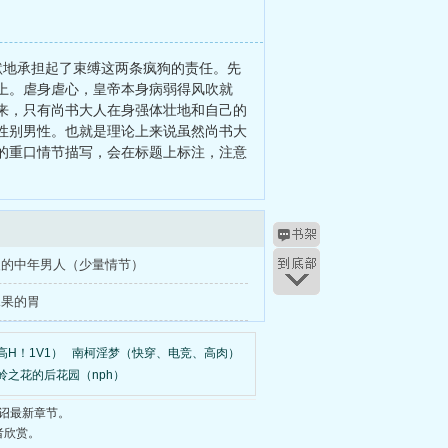
默地承担起了束缚这两条疯狗的责任。先
上。虐身虐心，皇帝本身病弱得风吹就
来，只有尚书大人在身强体壮地和自己的
性别男性。也就是理论上来说虽然尚书大
的重口情节描写，会在标题上标注，注意
装的中年男人（少量情节）
水果的胃
H！1V1）
南柯淫梦（快穿、电竞、高肉）
岭之花的后花园（nph）
诏最新章节。
者欣赏。