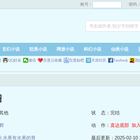
账号：
密码
玄幻小说
耽美小说
网游小说
科幻小说
仙侠小说
网
QQ好友
微信
百度云收藏
百度贴吧
天涯社区
Facebook
我
诏
其他
状 态：完结
辉
动 作：
直达底部
加
6 水果有水果的胃
最后更新：2025-02-10 1