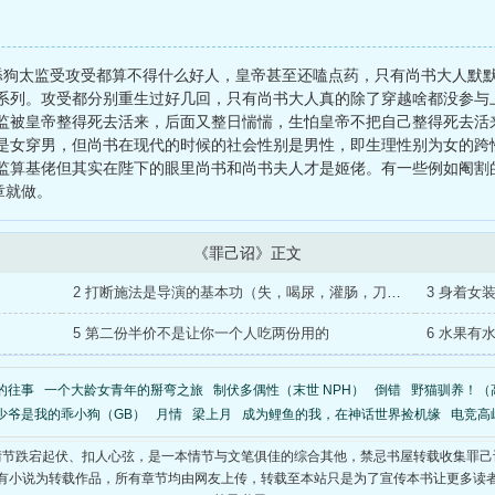
舔狗太监受攻受都算不得什么好人，皇帝甚至还嗑点药，只有尚书大人默
系列。攻受都分别重生过好几回，只有尚书大人真的除了穿越啥都没参与
监被皇帝整得死去活来，后面又整日惴惴，生怕皇帝不把自己整得死去活
是女穿男，但尚书在现代的时候的社会性别是男性，即生理性别为女的跨
监算基佬但其实在陛下的眼里尚书和尚书夫人才是姬佬。有一些例如阉割
章就做。
《罪己诏》正文
2 打断施法是导演的基本功（失，喝尿，灌肠，刀鞘CX）
3 身着女
5 第二份半价不是让你一个人吃两份用的
6 水果有
的往事
一个大龄女青年的掰弯之旅
制伏多偶性（末世 NPH）
倒错
野猫驯养！（高
少爷是我的乖小狗（GB）
月情
梁上月
成为鲤鱼的我，在神话世界捡机缘
电竞高
情节跌宕起伏、扣人心弦，是一本情节与文笔俱佳的综合其他，禁忌书屋转载收集罪己
有小说为转载作品，所有章节均由网友上传，转载至本站只是为了宣传本书让更多读