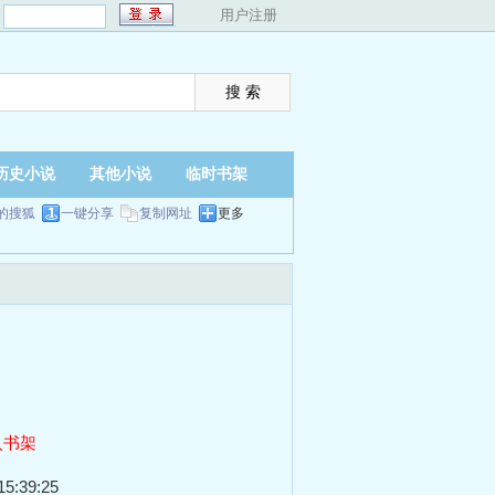
：
用户注册
历史小说
其他小说
临时书架
的搜狐
一键分享
复制网址
更多
入书架
5:39:25