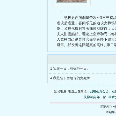
慧极必伤病弱皇帝攻×悔不当初
虐攻后虐受，喜闻乐见的追攻火葬场
倒，又被气得时常头痛胸闷咳血；太
夫人甜蜜贴贴。理论上皇帝和尚书都
人觉得自己是异性恋而皇帝陛下跟太
避雷。我发誓这回是真的高H，第二
1 我在一日，就保他一日。
4 我是陛下留给你的免死牌
禁忌书屋_书迷正在阅读：
我在夜总会当小姐
灵异组合 第二部
矜骄
《罪己诏》
本站所