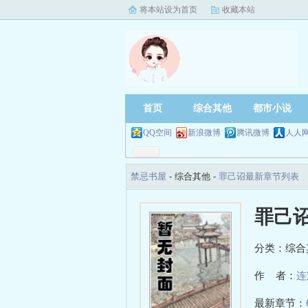
将本站设为首页
收藏本站
首页
综合其他
都市小说
QQ空间
新浪微博
腾讯微博
人人
禁忌书屋
- 综合其他 -
罪己诏最新章节列表
罪己
分类：综合
作 者：
连
最新章节：