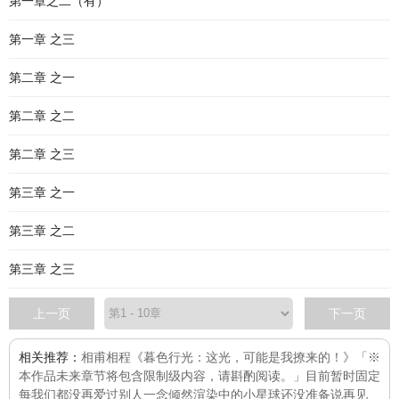
第一章之二（有）
第一章 之三
第二章 之一
第二章 之二
第二章 之三
第三章 之一
第三章 之二
第三章 之三
上一页
下一页
相关推荐：
相甫相程
《暮色行光：这光，可能是我撩来的！》「※
本作品未来章节将包含限制级内容，请斟酌阅读。」目前暂时固定
每
我们都没再爱过别人
一念倾然
渲染中的小星球
还没准备说再见