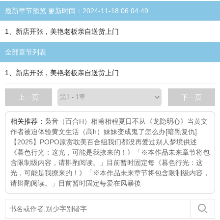
最新章节预览 更新时间：2024-11-18 06:04:49
1、新店开张，美艳老板亲自送货上门
全部章节列表
1、新店开张，美艳老板亲自送货上门
上一页
下一页
相关推荐：
枭音（百合H）
相甫相程
夏日不从
《龙隐明心》
当黄文
作者被迫体验黄文生活（高h）
妹妹变成鬼了怎么办[暗黑复仇]
【2025】POPO原赏耽美百合组
我们都没再爱过别人
梦境供述
《暮色行光：这光，可能是我撩来的！》「※本作品未来章节将包
含限制级内容，请斟酌阅读。」目前暂时固定每
《暮色行光：这
光，可能是我撩来的！》「※本作品未来章节将包含限制级内容，
请斟酌阅读。」目前暂时固定每
爱在风暴後