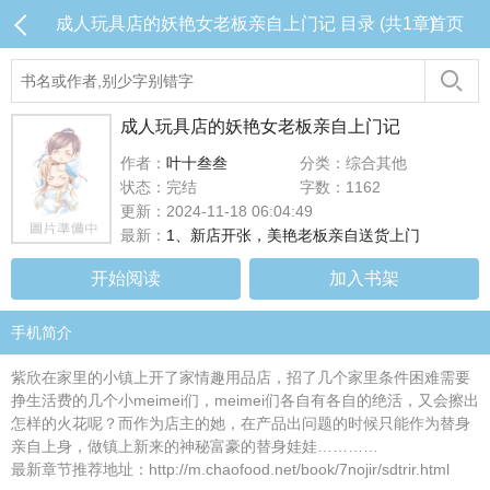
成人玩具店的妖艳女老板亲自上门记 目录 (共1章)
首页
成人玩具店的妖艳女老板亲自上门记
作者：
叶十叁叁
分类：综合其他
状态：完结
字数：1162
更新：2024-11-18 06:04:49
最新：
1、新店开张，美艳老板亲自送货上门
开始阅读
加入书架
手机简介
紫欣在家里的小镇上开了家情趣用品店，招了几个家里条件困难需要
挣生活费的几个小meimei们，meimei们各自有各自的绝活，又会擦出
怎样的火花呢？而作为店主的她，在产品出问题的时候只能作为替身
亲自上身，做镇上新来的神秘富豪的替身娃娃…………
最新章节推荐地址：http://m.chaofood.net/book/7nojir/sdtrir.html