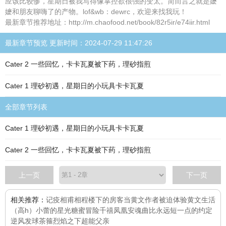
应该比较惨，星期日被我写得像掌控欲很强的变太。简而言之就是嬷
嬷和朋友聊嗨了的产物。lof&wb：dewrc，欢迎来找我玩！
最新章节推荐地址：http://m.chaofood.net/book/82r5ir/e74iir.html
最新章节预览 更新时间：2024-07-29 11:47:26
Cater 2 一些回忆，卡卡瓦夏被下药，理砂指煎
Cater 1 理砂初遇，星期日的小玩具卡卡瓦夏
全部章节列表
Cater 1 理砂初遇，星期日的小玩具卡卡瓦夏
Cater 2 一些回忆，卡卡瓦夏被下药，理砂指煎
上一页
下一页
相关推荐：
记疫
相甫相程
楼下的房客
当黄文作者被迫体验黄文生活
（高h）
小蕾的星光糖蜜冒险
千禧
凤凰安魂曲
比永远短一点的约定
逆风发球
茶箍
烈焰之下
超能父亲