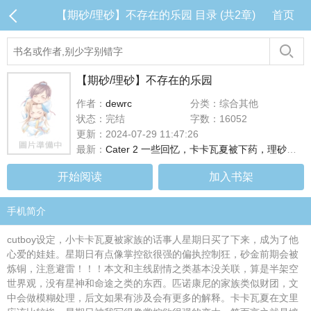
【期砂/理砂】不存在的乐园 目录 (共2章)
首页
【期砂/理砂】不存在的乐园
作者：
dewrc
分类：综合其他
状态：完结
字数：16052
更新：2024-07-29 11:47:26
最新：
Cater 2 一些回忆，卡卡瓦夏被下药，理砂指煎
开始阅读
加入书架
手机简介
cutboy设定，小卡卡瓦夏被家族的话事人星期日买了下来，成为了他
心爱的娃娃。星期日有点像掌控欲很强的偏执控制狂，砂金前期会被
炼铜，注意避雷！！！本文和主线剧情之类基本没关联，算是半架空
世界观，没有星神和命途之类的东西。匹诺康尼的家族类似财团，文
中会做模糊处理，后文如果有涉及会有更多的解释。卡卡瓦夏在文里