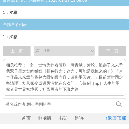
最新章节预览 更新时间：2025-01-17 19:08:06
1：罗恩
全部章节列表
1：罗恩
上一页
下一页
相关推荐：
一剑一世情
为静者所歌
一席
青蛾．紫蛇．银燕子
光未予
我
双子星之契约婚姻
《暮色行光：这光，可能是我撩来的！》「※
本作品未来章节将包含限制级内容，请斟酌阅读。」目前暂时固定
每
清理计划
从家变成避风港
她在合欢门一心练剑［np］
人生的掌
权者
异世界实境秀：社畜勇者的下班之路
首页
电脑版
书架
足迹
↑返回顶部