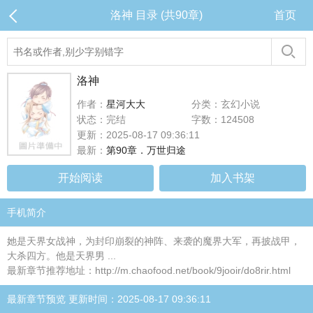
洛神 目录 (共90章)
首页
洛神
作者：
星河大大
分类：玄幻小说
状态：完结
字数：124508
更新：2025-08-17 09:36:11
最新：
第90章．万世归途
开始阅读
加入书架
手机简介
她是天界女战神，为封印崩裂的神阵、来袭的魔界大军，再披战甲，
大杀四方。他是天界男 ...
最新章节推荐地址：http://m.chaofood.net/book/9jooir/do8rir.html
最新章节预览 更新时间：2025-08-17 09:36:11