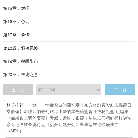
第15章．对招
第16章．心动
第17章．争锋
第18章．酒楼风波
第19章．微醺街市
第20章．来访之意
上一页
下一页
相关推荐：
一剑一世情
麻家白熊回忆录【东方奇幻冒险励志温馨日
常群像】
命理师的奇幻旅程
小蕾的星光糖蜜冒险
神秘礼盒[短篇集]
《如果跟上我的节奏》
青蛾．紫蛇．银燕子
从舔肛尝精到操服冠军
亲哥
还没准备说再见
《抬头处低头处》
星星落在你眼底
戏弄
（NPH)