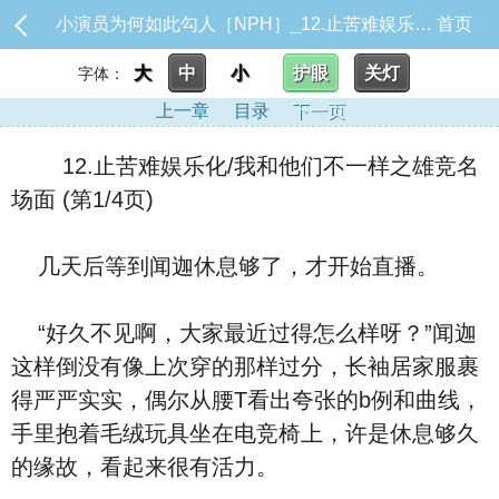
小演员为何如此勾人［NPH］_12.止苦难娱乐化/我和他们不一样之雄竞名场面
首页
大
中
小
护眼
关灯
字体：
上一章
目录
下一页
12.止苦难娱乐化/我和他们不一样之雄竞名
场面 (第1/4页)
几天后等到闻迦休息够了，才开始直播。
“好久不见啊，大家最近过得怎么样呀？”闻迦
这样倒没有像上次穿的那样过分，长袖居家服裹
得严严实实，偶尔从腰T看出夸张的b例和曲线，
手里抱着毛绒玩具坐在电竞椅上，许是休息够久
的缘故，看起来很有活力。