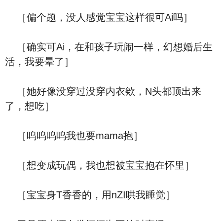
［偏个题，没人感觉宝宝这样很可Ai吗］
［确实可Ai，在和孩子玩闹一样，幻想婚后生
活，我要晕了］
［她好像没穿过没穿内衣欸，N头都顶出来
了，想吃］
［呜呜呜呜我也要mama抱］
［想变成玩偶，我也想被宝宝抱在怀里］
［宝宝身T香香的，用nZI哄我睡觉］