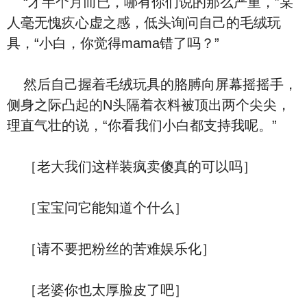
“才半个月而已，哪有你们说的那么严重，”某
人毫无愧疚心虚之感，低头询问自己的毛绒玩
具，“小白，你觉得mama错了吗？”
然后自己握着毛绒玩具的胳膊向屏幕摇摇手，
侧身之际凸起的N头隔着衣料被顶出两个尖尖，
理直气壮的说，“你看我们小白都支持我呢。”
［老大我们这样装疯卖傻真的可以吗］
［宝宝问它能知道个什么］
［请不要把粉丝的苦难娱乐化］
［老婆你也太厚脸皮了吧］