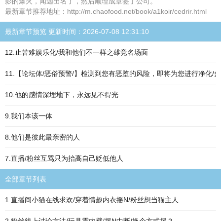
影的爆火，闻迦出名了，然后顺理成章签了公司。
最新章节推荐地址：http://m.chaofood.net/book/a1koir/cedrir.html
最新章节预览 更新时间：2026-07-08 12:31:10
12.止苦难娱乐化/我和他们不一样之雄竞名场面
11.【论坛体/恶俗预警/】检测到您有恶堕的风险，即将为您进行净化/多
10.他的感情深埋地下，永远见不得光
9.我们本该一体
8.他们是彼此最亲密的人
7.直播/粉丝互骂只为抬高自己贬低他人
全部章节列表
1.直播间小猫在线求欢/穿着情趣内衣摇N/粉丝想当猫主人