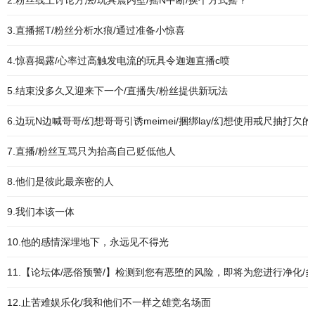
2.粉丝线上讨论方法/玩具震内壁/摇N中断/换个方式摇？
3.直播摇T/粉丝分析水痕/通过准备小惊喜
4.惊喜揭露/心率过高触发电流的玩具令迦迦直播c喷
5.结束没多久又迎来下一个/直播失/粉丝提供新玩法
6.边玩N边喊哥哥/幻想哥哥引诱meimei/捆绑lay/幻想使用戒尺抽打欠
7.直播/粉丝互骂只为抬高自己贬低他人
8.他们是彼此最亲密的人
9.我们本该一体
10.他的感情深埋地下，永远见不得光
11.【论坛体/恶俗预警/】检测到您有恶堕的风险，即将为您进行净化/多
12.止苦难娱乐化/我和他们不一样之雄竞名场面