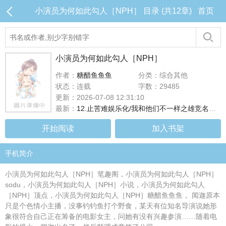
小演员为何如此勾人［NPH］ 目录 (共12章)
首页
小演员为何如此勾人［NPH］
作者：
糖醋鱼鱼鱼
分类：综合其他
状态：连载
字数：29485
更新：2026-07-08 12:31:10
最新：
12.止苦难娱乐化/我和他们不一样之雄竞名场面
开始阅读
加入书架
手机简介
小演员为何如此勾人［NPH］笔趣阁，小演员为何如此勾人［NPH］
sodu，小演员为何如此勾人［NPH］小说，小演员为何如此勾人
［NPH］顶点，小演员为何如此勾人［NPH］糖醋鱼鱼鱼， 闻迦原本
只是个色情小主播，没事钓钓鱼打个野食，某天有位知名导演说她形
象很符合自己正在筹备的电影女主，问她有没有兴趣参演……随着电