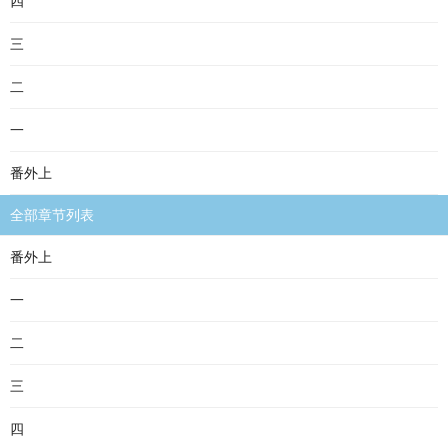
四
三
二
一
番外上
全部章节列表
番外上
一
二
三
四