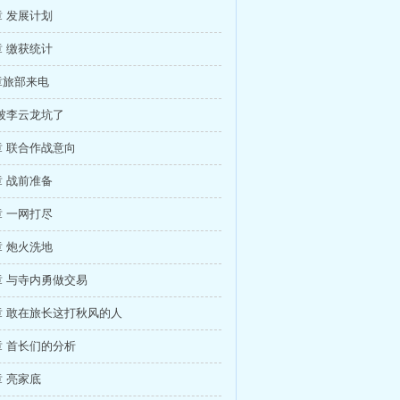
 发展计划
 缴获统计
章旅部来电
被李云龙坑了
 联合作战意向
 战前准备
 一网打尽
 炮火洗地
 与寺内勇做交易
章 敢在旅长这打秋风的人
 首长们的分析
 亮家底