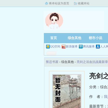
将本站设为首页
收藏本站
首页
综合其他
都市小说
QQ空间
新浪微博
腾讯微博
人人
禁忌书屋
- 综合其他 -
亮剑之浴血抗战最新章
亮剑
分类：综合
作 者：
我
最新章节：