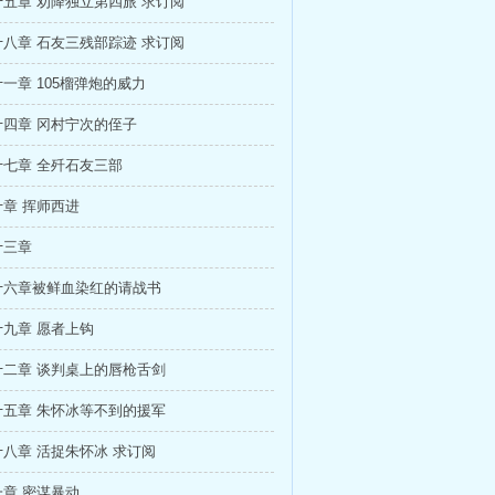
五章 劝降独立第四旅 求订阅
八章 石友三残部踪迹 求订阅
一章 105榴弹炮的威力
四章 冈村宁次的侄子
七章 全歼石友三部
章 挥师西进
十三章
十六章被鲜血染红的请战书
九章 愿者上钩
十二章 谈判桌上的唇枪舌剑
十五章 朱怀冰等不到的援军
八章 活捉朱怀冰 求订阅
章 密谋暴动