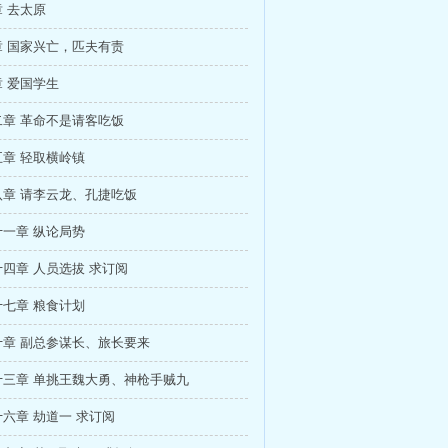
 去太原
 国家兴亡，匹夫有责
 爱国学生
章 革命不是请客吃饭
章 轻取横岭镇
八章 请李云龙、孔捷吃饭
一章 纵论局势
四章 人员选拔 求订阅
七章 粮食计划
十章 副总参谋长、旅长要来
十三章 单挑王魏大勇、神枪手贼九
六章 劫道一 求订阅