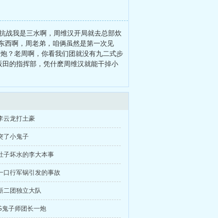
血抗战我是三水啊，周维汉开局就去总部炊
好东西啊，周老弟，咱俩虽然是第一次见
麽炮？老周啊，你看我们团就没有九二式步
阪田的指挥部，凭什麽周维汉就能干掉小
李云龙打土豪
突了小鬼子
肚子坏水的李大本事
一口行军锅引发的事故
新二团独立大队
G鬼子师团长一炮