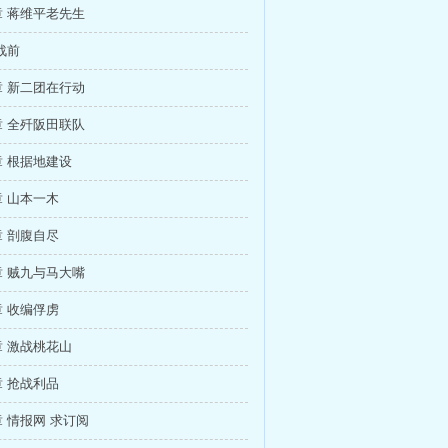
 蒋维平老先生
战前
 新二团在行动
 全歼阪田联队
 根据地建设
 山本一木
 剖腹自尽
 贼九与马大嘴
 收编俘虏
 激战桃花山
 抢战利品
 情报网 求订阅