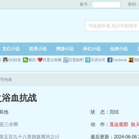
账号：
密码
玄幻小说
耽美小说
网游小说
科幻小说
仙侠小说
网
QQ好友
微信
百度云收藏
百度贴吧
天涯社区
Facebook
我
节列表
之浴血抗战
其他
状 态：完结
是三水啊
动 作：
直达底部
加
第五百九十八章挑拨离间之计
最后更新：2024-06-06 2