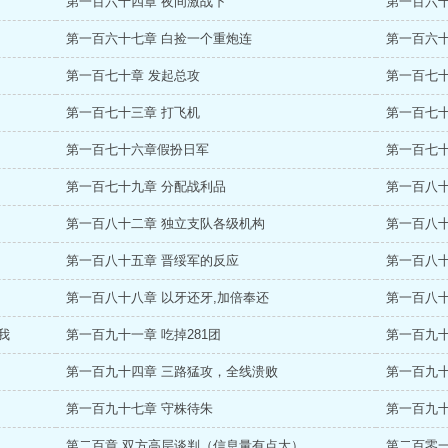
第一百六十四章 夜间激战下
第一百六十
第一百六十七章 白捡一个重炮连
第一百六十
第一百七十章 发起总攻
第一百七十
第一百七十三章 打飞机
第一百七十
第一百七十六章假扮日军
第一百七十
第一百七十九章 分配战利品
第一百八十
第一百八十二章 独立支队各级机构
第一百八
第一百八十五章 晋绥军的反应
第一百八
第一百八十八章 以牙还牙,加倍奉还
第一百八十
我
第一百九十一章 吃掉281团
第一百九
第一百九十四章 三路猛攻，全线溃败
第一百九
第一百九十七章 守株待朱
第一百九十
第二百章 双方高层谈判（信息量有点大）
第二百零一