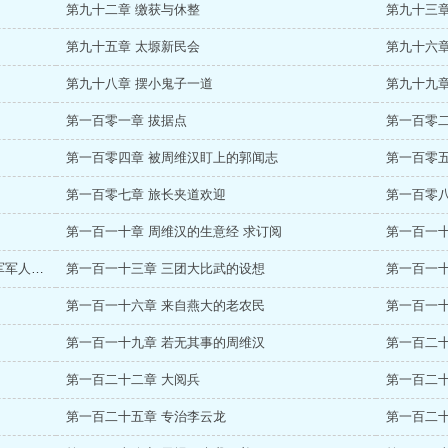
第九十二章 缴获与休整
第九十三章
第九十五章 太塬新民会
第九十六章
第九十八章 摆小鬼子一道
第九十九章
第一百零一章 拔据点
第一百零二
第一百零四章 被周维汉盯上的郭闻志
第一百零五
第一百零七章 旅长夹道欢迎
第一百零
第一百一十章 周维汉的生意经 求订阅
第一百一十
第一百一十二章 烽火硝烟中的教材--《八路军军人必读》
第一百一十三章 三团大比武的设想
第一百一十
第一百一十六章 来自燕大的老农民
第一百一十
阅
第一百一十九章 若无其事的周维汉
第一百二
第一百二十二章 大阅兵
第一百二
第一百二十五章 专治李云龙
第一百二十