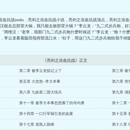
浴血抗战sodu，亮剑之浴血抗战小说，亮剑之浴血抗战顶点，亮剑之浴
维汉能去总部背大锅，我只能去旅部背大锅？”李云龙：“九二式步兵炮，
”周维汉：“老李，我那门九二式步兵炮什麽时候还？”李云龙：“炮？什
战，李云龙看着阪田指挥部流口水：“柱子，用这门九二式步兵炮给我干掉
《亮剑之浴血抗战》正文
第二章 被李云龙惦记上了
第三章 被
第五章 大忽悠--李大本事
第六章 突
第八章 九纵新二团大练兵
第九章 满
第十一章 被李大本事忽悠瘸了的寺内勇
第十二章 
第十四章 一口行军锅引发的血案
第十五章 
第十七章 老熟人陈峰
第十八章 