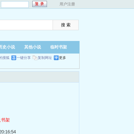
：
用户注册
历史小说
其他小说
临时书架
的搜狐
一键分享
复制网址
更多
入书架
0:16:54