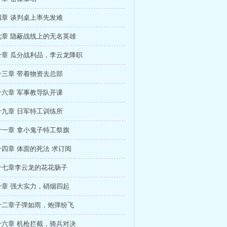
章 谈判桌上率先发难
七章 隐蔽战线上的无名英雄
十章 瓜分战利品，李云龙降职
三章 带着物资去总部
六章 军事教导队开课
九章 日军特工训练所
十一章 拿小鬼子特工祭旗
四章 体面的死法 求订阅
十七章李云龙的花花肠子
十章 强大实力，硝烟四起
十二章子弹如雨，炮弹纷飞
十六章 机枪拦截，骑兵对决