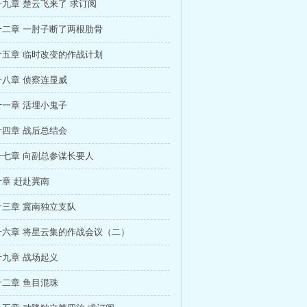
九章 楚云飞来了 求订阅
十二章 一肘子断了两根肋骨
十五章 临时改变的作战计划
八章 侦察连显威
一章 活埋小鬼子
四章 战后总结会
十七章 向副总参谋长要人
章 赶赴冀南
三章 冀南独立支队
十六章 将星云集的作战会议（二）
九章 战场起义
二章 鱼目混珠