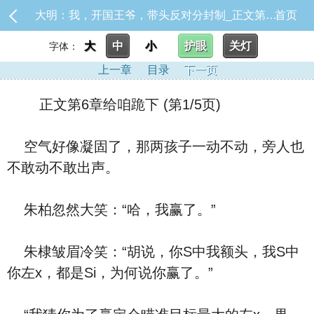
大明：我，开国王爷，带头反对分封制_正文第6章给咱跪下
首页
大
中
小
护眼
关灯
字体：
上一章
目录
下一页
正文第6章给咱跪下 (第1/5页)
空气好像凝固了，那两孩子一动不动，旁人也
不敢动不敢出声。
朱柏忽然大笑：“哈，我赢了。”
朱棣皱眉冷笑：“胡说，你S中我额头，我S中
你左x，都是Si，为何说你赢了。”