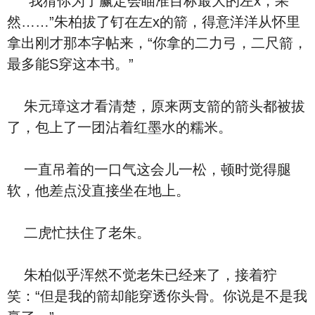
“我猜你为了赢定会瞄准目标最大的左x，果
然……”朱柏拔了钉在左x的箭，得意洋洋从怀里
拿出刚才那本字帖来，“你拿的二力弓，二尺箭，
最多能S穿这本书。”
朱元璋这才看清楚，原来两支箭的箭头都被拔
了，包上了一团沾着红墨水的糯米。
一直吊着的一口气这会儿一松，顿时觉得腿
软，他差点没直接坐在地上。
二虎忙扶住了老朱。
朱柏似乎浑然不觉老朱已经来了，接着狞
笑：“但是我的箭却能穿透你头骨。你说是不是我