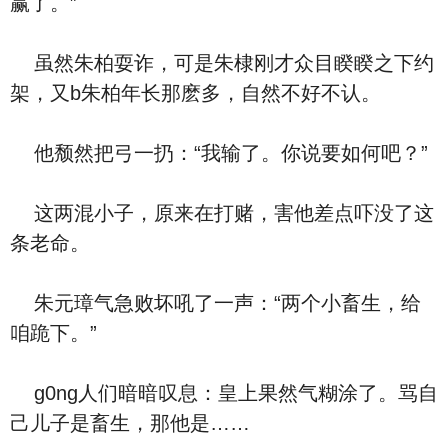
赢了。”
虽然朱柏耍诈，可是朱棣刚才众目睽睽之下约
架，又b朱柏年长那麽多，自然不好不认。
他颓然把弓一扔：“我输了。你说要如何吧？”
这两混小子，原来在打赌，害他差点吓没了这
条老命。
朱元璋气急败坏吼了一声：“两个小畜生，给
咱跪下。”
g0ng人们暗暗叹息：皇上果然气糊涂了。骂自
己儿子是畜生，那他是……