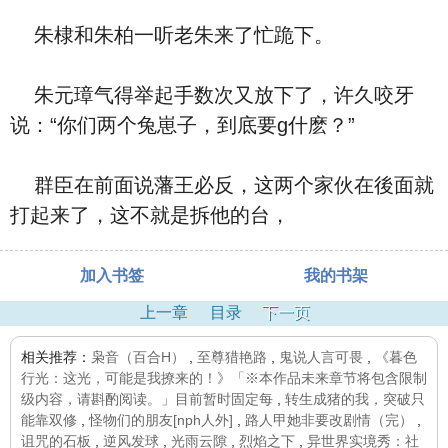
朱棣和朱柏一听老朱来了忙跪下。
朱元璋气得举起手数次又放下了，许久咬牙
说：“你们两个兔崽子，到底要g什麽？”
群臣在前面说藩王必反，这两个家伙在後面就
打起来了，这不就是拆他的台，
加入书签
我的书架
上一章
目录
下一页
相关推荐：
枭音（百合H）
,
至尊猎艳路
,
鬼说人言可畏
,
《暮色
行光：这光，可能是我撩来的！》「※本作品未来章节将包含限制
级内容，请斟酌阅读。」目前暂时固定每
,
转生成猪的我，突破只
能靠双修
,
怪物们的朋友[nph人外]
,
路人甲她非要改剧情（完）
,
诅咒的石板
,
逆风发球
,
光雨云隙
,
烈焰之下
,
异世界实境秀：社