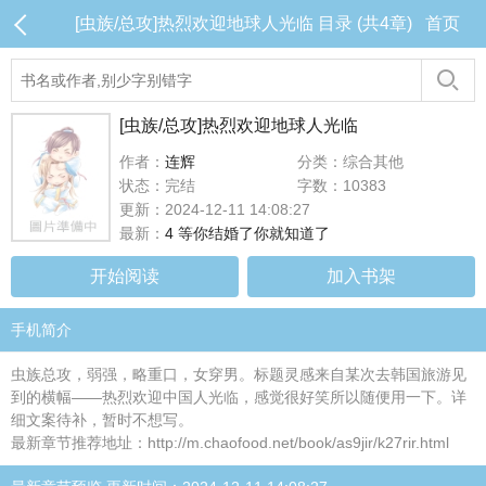
[虫族/总攻]热烈欢迎地球人光临 目录 (共4章)
首页
[虫族/总攻]热烈欢迎地球人光临
作者：
连辉
分类：综合其他
状态：完结
字数：10383
更新：2024-12-11 14:08:27
最新：
4 等你结婚了你就知道了
开始阅读
加入书架
手机简介
虫族总攻，弱强，略重口，女穿男。标题灵感来自某次去韩国旅游见
到的横幅——热烈欢迎中国人光临，感觉很好笑所以随便用一下。详
细文案待补，暂时不想写。
最新章节推荐地址：http://m.chaofood.net/book/as9jir/k27rir.html